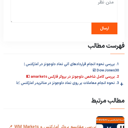
فهرست مطالب
1. بررسی نحوه انجام قراردادهای آتی نماد داوجونز در آمارکتس |‌
DowJones30 ☑️
2. بررسی کامل شاخص داوجونز در بروکر فارکس amarkets 💵
+
3. نحوه انجام معاملات بر روی نماد داوجونز در متاتریدر آمارکتس 📈
مطالب مرتبط
بررسی مقایسه بروکر آمارکتس و WM Markets 📌