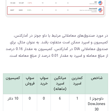
در مورد صندوق‌های معاملاتی مرتبط با داو جونز در آمارکتس،
کمیسیون و اسپرد ممکن است متفاوت باشد. به عنوان مثال، برای
صندوق معاملاتی DIA در آمارکتس، کمیسیون به مقدار 0.16 درصد
از مبلغ معامله و اسپرد به مقدار 0.01 درصد از مبلغ معامله است.
شاخص
کمترین
میانگین
سواپ
سواپ
کمیسیون
اسپرد
اسپرد
خرید
فروش
(ماهانه)
داوجونز |
1
6
0
0
10 دلار
DowJones
30