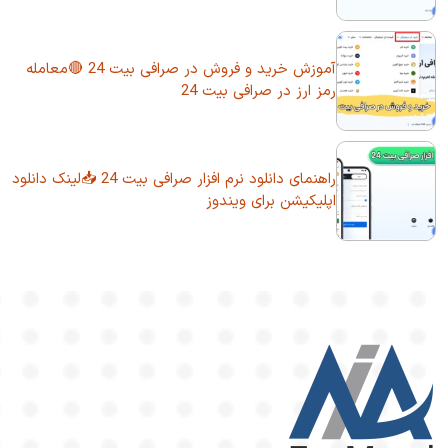
آموزش خرید و فروش در صرافی بیت 24 🔴معامله
رمز ارز در صرافی بیت 24
راهنمای دانلود نرم افزار صرافی بیت 24 📥لینک دانلود
اپلیکیشن برای ویندوز