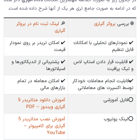
در جدول زیر به صورت خلاصه مهمترین امکانات
mt5 الپاری
ذکر شده
که در ادامه به صورت جامع تری هر یک از آنها شرح داده شده است.
🌐 بررسی
بروکر آلپاری
🔎
لینک ثبت نام در بروکر
آلپاری
✔️ نمودارهای تحلیلی با امکانات
✔️ امکان تریدر بر روی نمودار
قابل تنظیم
قیمت
✔️ قابلیت قرار دادن استاپ لاس
✔️ پشتیبانی از اندیکاتورها و
و تیک پرافیت
اسیلاتورها
✔️قابلیت انجام معاملات خودکار
✔️ امکان معامله در تمام
توسط اکسپرت های معاملاتی
بازارهای مالی
⭕️فایل آموزشی
آموزش دانلود متاتریدر 5
آلپاری ویندوز – PDF
⭕️لینک یوتیوب
آموزش نصب متاتریدر 5
آلپاری برای کامپیوتر –
YouTube