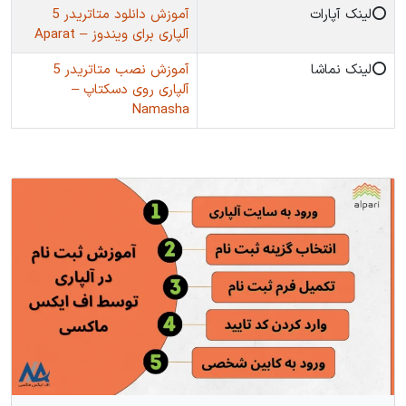
⭕️لینک آپارات
آموزش دانلود متاتریدر 5
آلپاری برای ویندوز – Aparat
⭕️لینک نماشا
آموزش نصب متاتریدر 5
آلپاری روی دسکتاپ –
Namasha