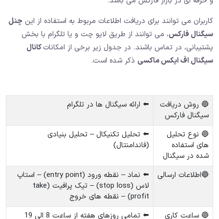
و حرفه ای در بازار فارکس می باشد.
کاربران می توانند برای دریافت اطلاعات مربوط به استفاده از این
چنل
سیگنال فارکس
، می توانند از طریق لایو چت و یا تلگرام با بخش
پشتیبانی، در تماس باشند. در جدول زیر برخی از امکانات
کانال
سیگنال اف ایکس ماکسی
ذکر شده است.
🔵 روش دریافت
⬅️ ارائه سیگنال ها در تلگرام
سیگنال فارکس
🔵 نوع تحلیل
⬅️ تحلیل تکنیکال – تحلیل بنیادی
های استفاده
(فاندامنتال)
شده در سیگنال
🔵اطلاعات ارسالی
⬅️ نماد – نقطه ورود (entry point) – استاپ
لاس (stop loss) – تیک پرافیت (take
profit) – نقطه های خروج
🔵 ساعت کاری
⬅️ تمامی روزهای هفته از ساعت 8 الی 19