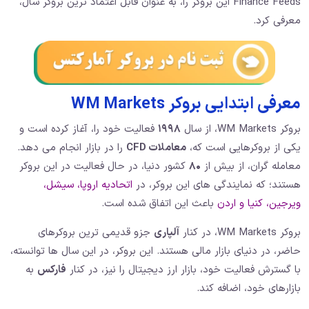
Finance Feeds این بروکر را، به عنوان قابل اعتماد ترین بروکر سال،
معرفی کرد.
معرفی ابتدایی بروکر WM Markets
بروکر WM Markets، از سال
۱۹۹۸
فعالیت خود را، آغاز کرده است و
یکی از بروکرهایی است که،
معاملات CFD
را در بازار انجام می دهد.
معامله گران، از بیش از
۸۰
کشور دنیا، در حال فعالیت در این بروکر
هستند؛ که نمایندگی های این بروکر، در
اتحادیه اروپا، سیشل،
ویرجین، کنیا و اردن
باعث این اتفاق شده است.
بروکر WM Markets، در کنار
آلپاری
جزو قدیمی ترین بروکرهای
حاضر، در دنیای بازار مالی هستند. این بروکر، در این سال ها توانسته،
با گسترش فعالیت خود، بازار ارز دیجیتال را نیز، در کنار
فارکس
به
بازارهای خود، اضافه کند.