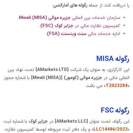
را دریافت کند؛ از جمله
رگوله های آمارکتس
:
سازمان خدمات بین المللی
جزیره موالی Mwali (MlSA)
.
کمیسیون نظارت مالی در
جزابر کوک
(FSC)
.
اداره خدمات مالی
سنت وینسنت (FSA)
.
رگوله MISA
این کارگزاری، به عنوان یک شرکت
[AMarkets LTD]
تحت نهاد بین
المللی مالی در
جزیره موالی (کومور)
[Mwali (MlSA)]
با شماره مجوز
«
T2023284
» می باشد.
رگوله FSC
این رگوله، تحت عنوان
[AMarkets LLC]
در
جزایر کوک
با شماره ثبت
«
LLC14486/2023
» و یک دفتر ثبت مربوطه توسط کمیسیون نظارت