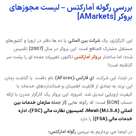
بررسی رگوله آمارکتس – لیست مجوزهای
بروکر [AMarkets]
این کارگزاری، یک
شرکت بین المللی
با ده ها دفتر در اروپا و کشورهای
مستقل مشترک المنافع است. این بروکر در سال
[2007]
تأسیس
شده؛ اما ساختار
بروکر آمارکتس
تاکنون تغییرات عمده ای را پشت سر
گذاشته است!
در ابتدا، این شرکت،
ای فارکس (AForex)
نام داشت. با گذشت زمان،
این برند به نمادی از قابلیت اطمینان و استانداردهای خدمات با
کیفیت اروپایی تبدیل شد. امروزه، این بروکر یک کارگزار مدرن با ارائه
حساب
[ECN]
است؛ که رگوله هایی
[از جمله
سازمان خدمات بین
المللی Mwali (M.l.S.A)،
کمیسیون نظارت مالی (FSC)،
اداره
خدمات مالی (FSA)
]
را دارد.
در اینجا می پردازیم به بررسی
رگوله امارکتس: