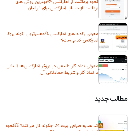
نحوه برداشت از آمارکتس 💳بهترین روش های
برداشت از حساب آمارکتس برای ایرانیان
معرفی رگوله های آمارکتس 🔍معتبرترین رگوله بروکر
امارکتس کدام است؟
معرفی نماد گاز طبیعی در بروکر آمارکتس🔥 آشنایی
با نماد گاز و شرایط معاملاتی آن
مطالب جدید
کد هدیه صرافی بیت 24 چگونه کار می‌کند؟ 💥نحوه