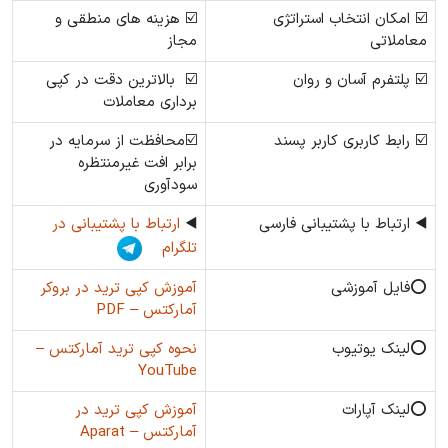
☑️ امکان انتخاب استراتژی
☑️ هزینه های منطقی و
معاملاتی
مجاز
☑️ پلتفرم آسان و روان
☑️ بالاترین دقت در کپی
برداری معاملات
☑️ رابط کاربری کاربر پسند
☑️محافظت از سرمایه در
برابر افت غیرمنتظره
سودآوری
◀️ ارتباط با پشتیبانی فارسی
◀️
ارتباط با پشتیبانی در
تلگرام
⭕️فایل آموزشی
آموزش کپی ترید در بروکر
آمارکتس – PDF
⭕️لینک یوتیوب
نحوه کپی ترید آمارکتس –
YouTube
⭕️لینک آپارات
آموزش کپی ترید در
آمارکتس – Aparat