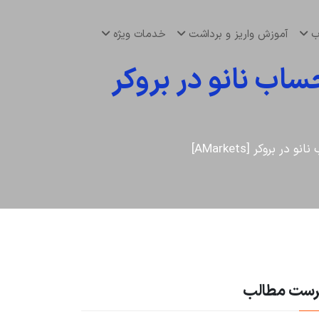
اب
آموزش واریز و برداشت
خدمات ویژه
ب نانو در بروکر
وکر [AMarkets]
رست مطالب