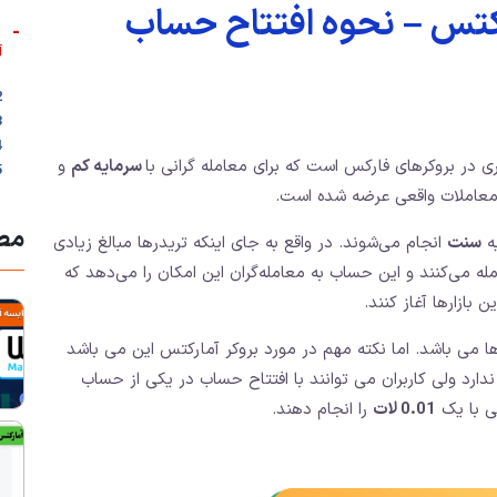
بررسی حساب نانو آمارکت
-

نانو آمارکتس
n آمارکتس ⚖️
کر آمارکتس
و
سرمایه کم
یکی از انواع حساب های معاملاتی و تجاری در بروکر
ساب سنتی آمارکتس
یا آغاز معامله گران تازه وارد
تبط
انجام می‌شوند. در واقع به جای اینکه تریدرها مبالغ زیادی
سنت
در
را برای خرید یا فروش واریز کنند،با واحد پایه سنت معامله می‌ک
با مقدار سرمایه کمت
نیز؛ یکی از همین حساب ها می باشد. اما نکته مهم در مورد ب
وجود ندارد ولی کاربران می توانند با افتتاح حساب در یکی 
را انجام دهند.
0.01 لات
های اما