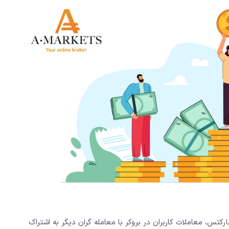
ر معمول در حساب سنتی بر خلاف حساب ecn آمارکتس، معاملات کاربران در بروکر با معامله گران دیگر به اشتراک