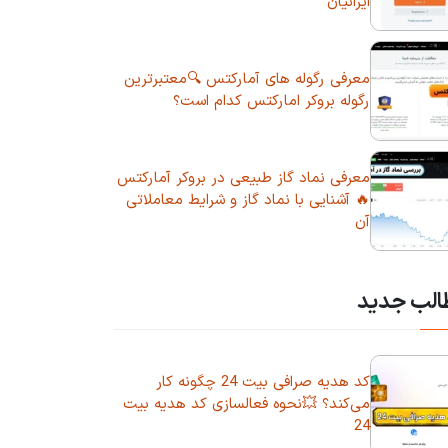
ایرانیان
معرفی رگوله های آمارکتس 🔍معتبرترین
رگوله بروکر امارکتس کدام است؟
معرفی نماد گاز طبیعی در بروکر آمارکتس
🔥 آشنایی با نماد گاز و شرایط معاملاتی
آن
الب جدید
کد هدیه صرافی بیت 24 چگونه کار
می‌کند؟ 💥نحوه فعالسازی کد هدیه بیت
24