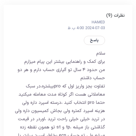
نظرات (9)
HAMED
2024-07-03 4:00 ب.ظ
پاسخ
سلام
برای کمک و راهنمایی بیشتر این پیام میزارم
من حدود ۴ سال تو آلپاری حساب دارم و هر دو
حساب داشتم
تفاوت بجز واریز اول که proبیشتره،در سبک
معاملاتی هست اگر کوتاه مدت معامله میکنید
حتما pro انتخاب کنید ،درسته اسپرد داره ولی
هزینه اسپرد کمتره ولی بجاش کمیسیون داره ولی
در ترید خیلی خیلی راحت ترید ،اوردر در قیمت
گذاشتی باز میشه ،tp و st تو همون نقطه زده
میشه ولی تو حساب ecn بخاطر اسپرد بیشتر با