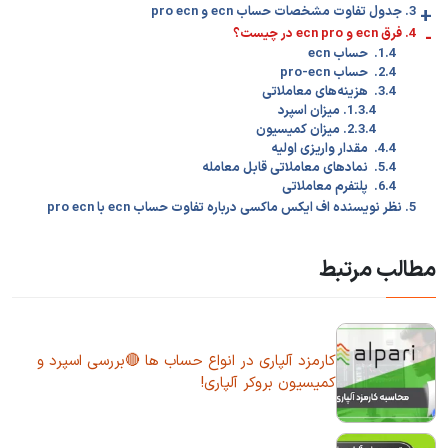
+
3. جدول تفاوت مشخصات حساب ecn و pro ecn
-
4. فرق ecn و ecn pro در چیست؟
1.4. حساب ecn
2.4. حساب pro-ecn
3.4. هزینه‌های معاملاتی
1.3.4. میزان اسپرد
2.3.4. میزان کمیسیون
4.4. مقدار واریزی اولیه
5.4. نمادهای معاملاتی قابل معامله
6.4. پلتفرم معاملاتی
5. نظر نویسنده اف ایکس ماکسی درباره تفاوت حساب ecn با pro ecn
مطالب مرتبط
کارمزد آلپاری در انواع حساب ها 🔴بررسی اسپرد و
کمیسیون بروکر آلپاری!