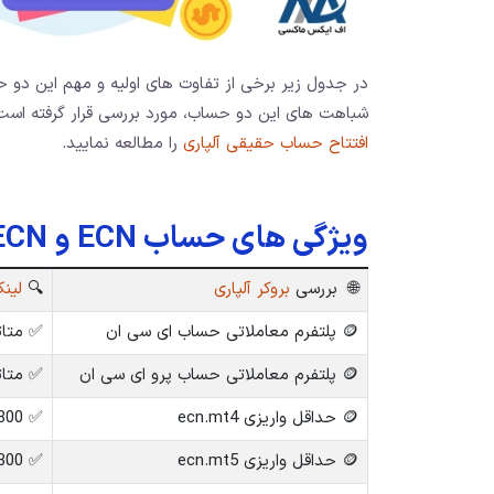
در جدول زیر برخی از تفاوت های اولیه و مهم این دو ح
شباهت های این دو حساب، مورد بررسی قرار گرفته است. 
افتتاح حساب حقیقی آلپاری
را مطالعه نمایید.
ویژگی های حساب ECN و Pro ECN
🌐 بررسی
بروکر آلپاری
🔍
لینک
🪙 پلتفرم معاملاتی حساب ای سی ان
✅ متاتریدر 4 –
🪙 پلتفرم معاملاتی حساب پرو ای سی ان
✅ متاتر
🪙 حداقل واریزی ecn.mt4
✅ 300 دلار
🪙 حداقل واریزی ecn.mt5
✅ 300 دلار