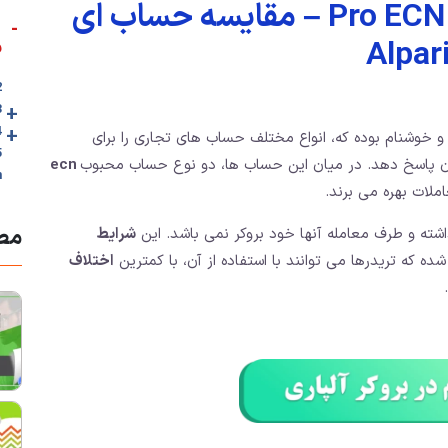
فرق بین حساب ECN و Pro ECN – مقایسه حساب ای
-
و
2. 🎥ویدئوی مقا
+
3. جدول تفاو
+
4. فرق cn
خوشنام بوده که، انواع مختلف حساب های تجاری را برای
ران پاسخ دهد. در میان این حساب ها، دو نوع حساب محبوب
ecn
n
ملات بهره می برند.
مطا
اشته و طرف معامله آنها خود بروکر نمی باشد. این
شرایط
ه که تریدرها می توانند با استفاده از آن، با کمترین
اختلاف