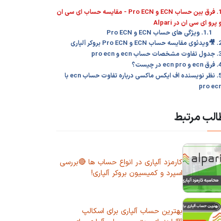
1. فرق بین حساب ECN و Pro ECN - مقایسه حساب ای سی ان
 پرو ای سی ان در Alpari
1.1. ویژگی های حساب ECN و Pro ECN
یسه حساب ECN و Pro ECN بروکر آلپاری
ت مشخصات حساب ecn و pro ecn
e و ecn pro در چیست؟
5. نظر نویسنده اف ایکس ماکسی درباره تفاوت حساب ecn با
pro ec
لب مرتبط
کارمزد آلپاری در انواع حساب ها 🔴بررسی
اسپرد و کمیسیون بروکر آلپاری!
بهترین حساب آلپاری برای اسکالپ