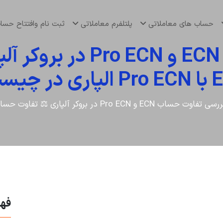
حساب های معاملاتی
پلتلفرم معاملاتی
ثبت نام وافتتاح حس
بررسی تفاوت حساب ECN و
 در چیست؟
ی تفاوت حساب ECN و Pro ECN در بروکر آلپاری ⚖️ تفاوت حساب ECN با Pro ECN الپاری در چیست؟
فه