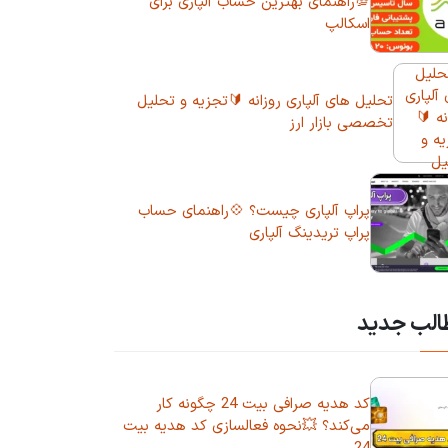
💯راهنمای بهترین حساب آلپاری برای
اسکالپ
تحلیل های آلپاری روزانه 🔰تجزیه و تحلیل
تخصصی بازار ارز
پراپ آلپاری چیست؟ 💠راهنمای حساب
پراپ تریدینگ آلپاری
الب جدید
کد هدیه صرافی بیت 24 چگونه کار
می‌کند؟ 💥نحوه فعالسازی کد هدیه بیت