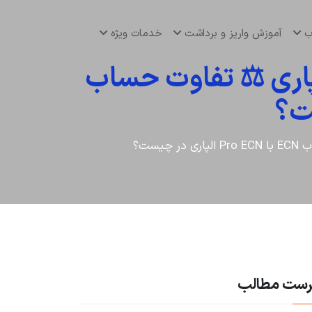
اب
آموزش واریز و برداشت
خدمات ویژه
 Pro ECN در بروکر آلپاری ⚖️ تفاوت حساب
رست مطالب