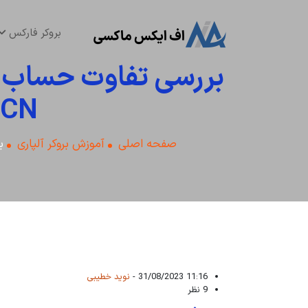
بروکر فارکس
ECN با Pro ECN الپاری
صفحه اصلی
آموزش بروکر آلپاری
بررس
11:16 31/08/2023 -
نوید خطیبی
9 نظر