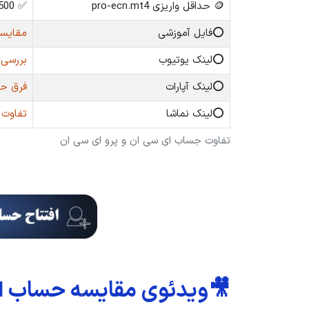
🪙 حداقل واریزی pro-ecn.mt4
✅ 500 دلار
⭕️فایل آموزشی
مقایسه حساب ECN 
⭕️لینک یوتیوب
بررسی ت
⭕️لینک آپارات
فرق حسا
⭕️لینک نماشا
تفاوت حساب ECN و CN
تفاوت جساب ای سی ان و پرو ای سی ان
🎥ویدئوی مقایسه حساب ECN و Pro ECN بروکر آلپاری