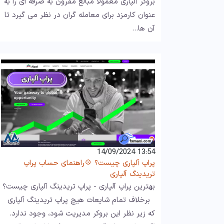
بروکر آلپاری معمولا مبالغ مقرون به صرفه ای را به
عنوان کارمزد برای معامله گران در نظر می گیرد تا
آن ها…
13:54 14/09/2024
پراپ آلپاری چیست؟ 💠راهنمای حساب پراپ
تریدینگ آلپاری
بهترین پراپ آلپاری - پراپ تریدینگ آلپاری چیست؟
برخلاف تمام شایعات هیچ پراپ تریدینگ آلپاری
که زیر نظر این بروکر مدیریت شود، وجود ندارد.