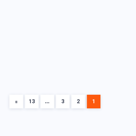
»
13
…
3
2
1