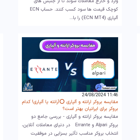
وارد و خارج معاملات شوند تا از جنبش های
کوچک قیمت ها سود کسب کنند. حساب ECN
آلپاری (ECN MT4) را با…
11:46 24/08/2024
مقایسه بروکر ارانته و آلپاری ⭕آرانته یا آلپاری! کدام
بروکر برای ایرانیان بهتر است؟
مقایسه بروکر ارانته و آلپاری - بررسی جامع دو
بروکر Alpari و Errante در دنیای معاملات آنلاین،
انتخاب بروکر مناسب تأثیر بسزایی در موفقیت