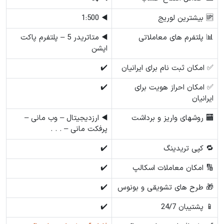
🆙 بیشترین لوریج
◀️ 1:500
📊 پلتفرم های معاملاتی
◀️ متاتریدر 5 – پلتفرم پاکت
اپشن
✅ امکان ثبت نام برای ایرانیان
✔️
✅ امکان احراز هویت برای
✔️
ایرانیان
🏧 روشهای واریز و برداشت
◀️ ارزدیجیتال – وب مانی –
پرفکت مانی – . . .
🔁 کپی تریدینگ
✔️
🔢 امکان معاملات اسکالپ
✔️
🎁 طرح های تشویقی و بونوس
✔️
📱 پشتیبان 24/7
✔️