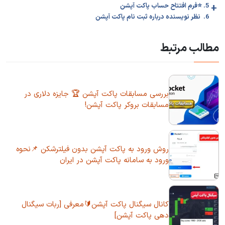
+
5. ⭐️فرم افتتاح حساب پاکت آپشن
6. نظر نویسنده درباره ثبت نام پاکت آپشن
مطالب مرتبط
بررسی مسابقات پاکت آپشن 🏆 جایزه دلاری در
مسابقات بروکر پاکت آپشن!
روش ورود به پاکت آپشن بدون فیلترشکن 📌نحوه
ورود به سامانه پاکت آپشن در ایران
کانال سیگنال پاکت آپشن🔰معرفی [ربات سیگنال
دهی پاکت آپشن]