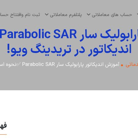
حساب های معاملاتی
پلتلفرم معاملاتی
ثبت نام وافتتاح حس
اندیکاتور در تریدینگ ویو!
ماتی
آموزش اندیکاتور پارابولیک سار Parabolic SAR ✅نحوه استفاده از اندیکاتور در تریدینگ ویو!
فه