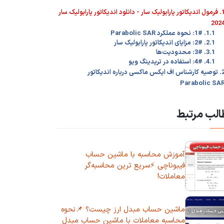
1. فرمول اندیکاتور پارابولیک سار - دانلود اندیکاتور پارابولیک سار
202
1.1. 1#: نحوه عملکرد Parabolic SAR
2.1. 2#: مزایای اندیکاتور پارابولیک سار
3.1. 3#: محدودیت‌ها
4.1. 4#: استفاده در تریدینگ ویو
2. توصیه کارشناس اف ایکس ماکسی درباره اندیکاتور
Parabolic SA
لب مرتبط
آموزش محاسبه با ماشین حساب
فیبوناچی ⚡سریع ترین محاسبه‌گر
معاملات!
ماشین حساب مبدل ارز چیست؟ 📌نحوه
محاسبه معاملات با ماشین حساب مبدل