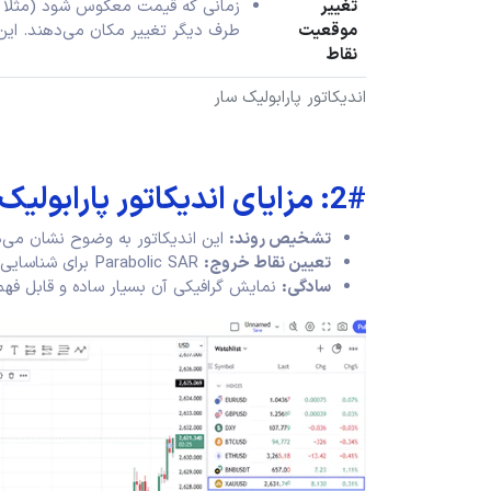
تغییر
زمانی که قیمت معکوس شود (مثلاً ا
موقعیت
طرف دیگر تغییر مکان می‌دهند. این 
نقاط
اندیکاتور پارابولیک سار
2#: مزایای اندیکاتور پارابولیک سار
تشخیص روند
:
این اندیکاتور به وضوح نشان می‌دهد
تعیین نقاط خروج
:
Parabolic SAR برای شناسایی نقاطی که باید از معامله خارج شوید، بسیار مفید است.
سادگی
:
نمایش گرافیکی آن بسیار ساده و قابل فه