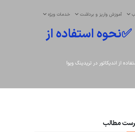
اب
آموزش واریز و برداشت
خدمات ویژه
آموزش اندیکاتور پارابولیک سار Parabolic SAR ✅نحوه استفاده از
رست مطالب