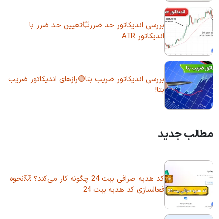
بررسی اندیکاتور حد ضرر💥تعیین حد ضرر با
اندیکاتور ATR
بررسی اندیکاتور ضریب بتا🟢رازهای اندیکاتور ضریب
بتا!
مطالب جدید
کد هدیه صرافی بیت 24 چگونه کار می‌کند؟ 💥نحوه
فعالسازی کد هدیه بیت 24