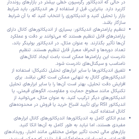
در حالی که اندیکاتور رگرسیون خطی بیشتر در بازارهای رونددار
کاربرد دارد. بنابراین، قبل از استفاده از هر اندیکاتور، باید شرایط
بازار را تحلیل کنید و اندیکاتوری را انتخاب کنید که با آن شرایط
سازگار باشد.
تنظیم پارامترهای اندیکاتور: بسیاری از اندیکاتورهای کانال دارای
پارامترهای قابل تنظیم هستند که می‌توانند بر دقت و عملکرد
آن‌ها تأثیر بگذارند. به عنوان مثال، در اندیکاتور بولینگر باند،
تعداد دوره‌ها و انحراف معیار قابل تنظیم هستند. تنظیم
نادرست این پارامترها ممکن است باعث ایجاد کانال‌های
نامناسب و سیگنال‌های نادرست شود.
تلفیق اندیکاتورها با سایر ابزارهای تحلیل تکنیکال: استفاده از
اندیکاتورهای کانال به تنهایی ممکن است کافی نباشد. برای
افزایش دقت تحلیل، بهتر است آن‌ها را با سایر ابزارهای تحلیل
تکنیکال مانند سطوح حمایت و مقاومت، الگوهای قیمتی، یا
اندیکاتورهای دیگر ترکیب کنید. به عنوان مثال، می‌توانید از
اندیکاتور RSI برای تأیید اشباع خرید یا فروش در محدوده‌های
کانال استفاده کنید.
عدم اتکای کامل به اندیکاتورها: اندیکاتورهای کانال ابزارهای
مفیدی هستند، اما نباید به طور کامل به آن‌ها اتکا کنید.
بازارهای مالی تحت تأثیر عوامل مختلفی مانند اخبار، رویدادهای
اقتصادی، و احساسات معامله‌گران قرار دارند که ممکن است در