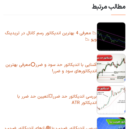
مطالب مرتبط
📉 معرفی 4 بهترین اندیکاتور رسم کانال در تریدینگ
ویو 📉
آشنایی با اندیکاتور حد سود و ضرر⭕معرفی بهترین
اندیکاتورهای سود و ضرر!
بررسی اندیکاتور حد ضرر💥تعیین حد ضرر با
اندیکاتور ATR
بررسی اندیکاتور ضریب بتا🟢رازهای اندیکاتور ضریب