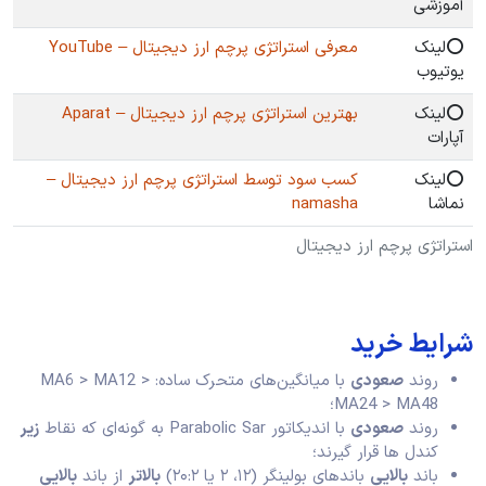
آموزشی
⭕️لینک
معرفی استراتژی پرچم ارز دیجیتال – YouTube
یوتیوب
⭕️لینک
بهترین استراتژی پرچم ارز دیجیتال – Aparat
آپارات
⭕️لینک
کسب سود توسط استراتژی پرچم ارز دیجیتال –
نماشا
namasha
استراتژی پرچم ارز دیجیتال
شرایط خرید
روند
صعودی
با میانگین‌های متحرک ساده: MA6 > MA12 >
MA24 > MA48؛
روند
صعودی
با اندیکاتور Parabolic Sar به گونه‌ای که نقاط
زیر
کندل‌ ها قرار گیرند؛
باند
بالایی
باندهای بولینگر (۱۲، ۲ یا ۲۰:۲)
بالاتر
از باند
بالایی