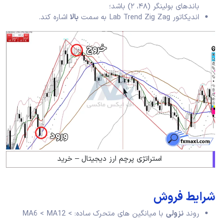
باندهای بولینگر (۴۸، ۲) باشد؛
اندیکاتور Lab Trend Zig Zag به سمت
بالا
اشاره کند.
استراتژی پرچم ارز دیجیتال – خرید
شرایط فروش
روند
نزولی
با میانگین‌ های متحرک ساده: MA6 < MA12 <