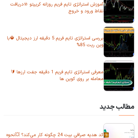
آموزش استراتژی تایم فریم روزانه کریپتو ☣️دریافت
نقاط ورود و خروج
بررسی استراتژی تایم فریم 5 دقیقه ارز دیجیتال 🔱با
وین ریت 85%
معرفی استراتژی تایم فریم 1 دقیقه جفت ارزها 🔰
معامله بر روی کوین ها
مطالب جدید
کد هدیه صرافی بیت 24 چگونه کار می‌کند؟ 💥نحوه