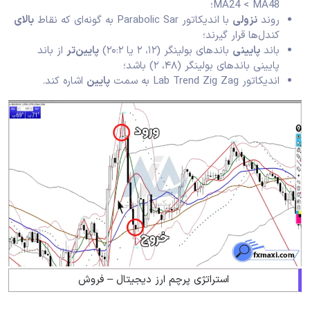
MA24 < MA48؛
روند
نزولی
با اندیکاتور Parabolic Sar به گونه‌ای که نقاط
بالای
کندل‌ها قرار گیرند؛
باند
پایینی
باندهای بولینگر (۱۲، ۲ یا ۲۰:۲)
پایین‌تر
از باند
پایینی باندهای بولینگر (۴۸، ۲) باشد؛
اندیکاتور Lab Trend Zig Zag به سمت
پایین
اشاره کند.
استراتژی پرچم ارز دیجیتال – فروش