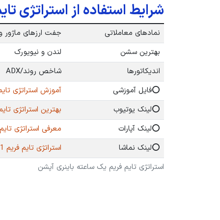
شرایط استفاده از استراتژی تای
نمادهای معاملاتی
جفت ارزهای ماژور و م
بهترین سشن
لندن و نیویورک
اندیکاتورها
شاخص روند/ADX
⭕️فایل آموزشی
آموزش استراتژی تایم 
⭕️لینک یوتیوب
بهترین استراتژی تایم فر
⭕️لینک آپارات
معرفی استراتژی تایم فر
⭕️لینک نماشا
استراتژی تایم فریم 1 ساعته باینری آپشن – Namasha
استراتژی تایم فریم یک ساعته باینری آپشن