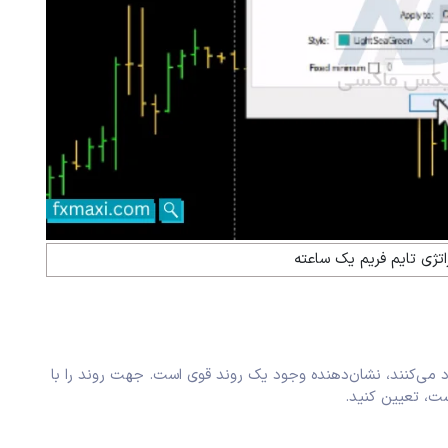
تژی تایم فریم یک ساعته
خطوط ADX+ و ADX- به بالای 25 صعود می‌کنند، نشان‌دهنده وجود یک روند قوی است. جهت روند را با