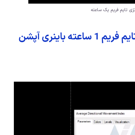
ژی تایم فریم یک ساعته
ته باینری آپشن