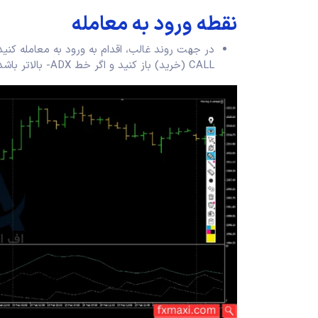
نقطه ورود به معامله
CALL (خرید) باز کنید و اگر خط ADX- بالاتر باشد، باید یک معامله PUT (فروش) باز کنید.