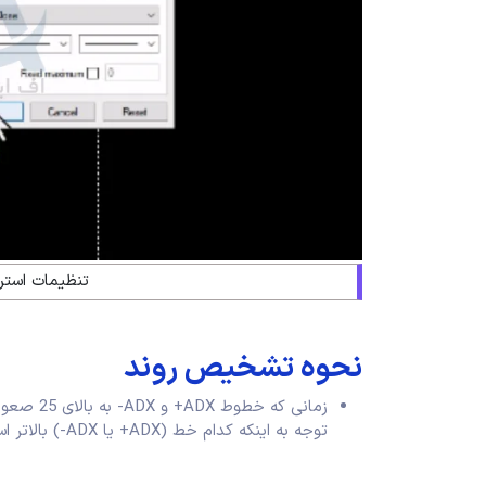
تنظیمات استرا
نحوه تشخیص روند
زمانی که 
توجه به اینکه کدام خط (ADX+ یا ADX-) بالاتر است، تعیین کنید.