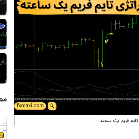
مط
تایم فریم یک ساعته