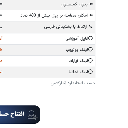
رد
⬅️ بدون کمیسیون
می
⬅️ امکان معامله بر روی بیش از 400 نماد
📞 ارتباط با پشتیبانی فارسی

DF
⭕️فایل آموزشی
be
⭕️لینک یوتیوب
at
⭕️لینک آپارات
ha
⭕️لینک نماشا
حساب استاندارد آمارکتس