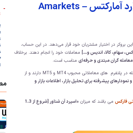
آموزش حساب استاندارد آمارکتس – Amarkets
-

تاندارد آمارکتس
ارد آمارکتس 🧭
کر آمارکتس
یکی از حساب‌هایی است که این بروکر در اختیار مشتریان خود
وکر آمارکتس 📑
رد آمارکتس ➕
معاملات خود را انجام دهند. برخلاف
[مانند فارکس، سهام، کالا، 
مناسب است.
معامله گران مبتدی و حرفه‌ای
س
، امکان معامله در پلتفرم های معاملاتی محبوب MT4 و MT5 دارند و از
[مانند اجرای سریع معاملات، ابزارهای تحلیلی و نموداره
تبط
«اسپرد آن شناور [شروع از 1.3
می باشد که میزان
حساب ها