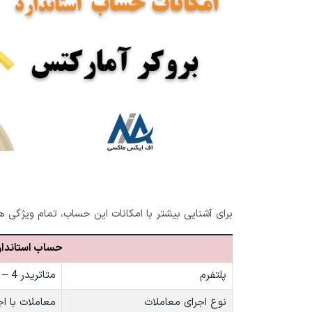
برای آشنایی بیشتر با امکانات این حساب، تمام ویژگی های حساب standard در جدول ز
حساب استاندارد – d Account
پلتفرم
متاتریدر 4 – متاتریدر 5
نوع اجرای معاملات
معاملات با اج