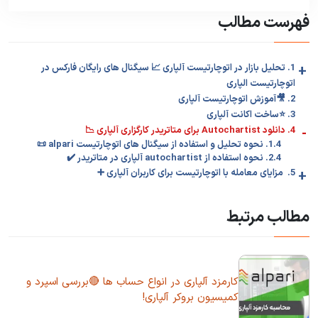
فهرست مطالب
+
1. تحلیل بازار در اتوچارتیست آلپاری 📈 سیگنال های رایگان فارکس در
اتوچارتیست الپاری
2. 🎥آموزش اتوچارتیست آلپاری
3. ⭐️ساخت اکانت آلپاری
-
4. دانلود Autochartist برای متاتریدر کارگزاری آلپاری 📉
1.4. نحوه تحلیل و استفاده از سیگنال های اتوچارتیست alpari 📜
2.4. نحوه استفاده از autochartist آلپاری در متاتریدر ✔️
+
5. مزایای معامله با اتوچارتیست برای کاربران آلپاری ➕
مطالب مرتبط
کارمزد آلپاری در انواع حساب ها 🔴بررسی اسپرد و
کمیسیون بروکر آلپاری!