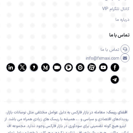
کانال تلگرام VIP
درباره ما
تماس با ما
تماس با ما
info@fxmaxi.com
افشای ریسک:
معامله در بازار فارکس به دلیل عوامل مختلفی مثل نوسانات بازار،
رویدادهای اقتصادی و سیاسی و ...، همیشه با ریسک های زیادی همراه می باشد. از
اینرو هیچ گونه تضمینی برای سودآوری در بازار فارکس وجود ندارد. مجموعه اف
ایکس ماکسی هیچ بروکر یا صرافی را تایید نکرده، و هر کاربر شخصا مسئول تمامی