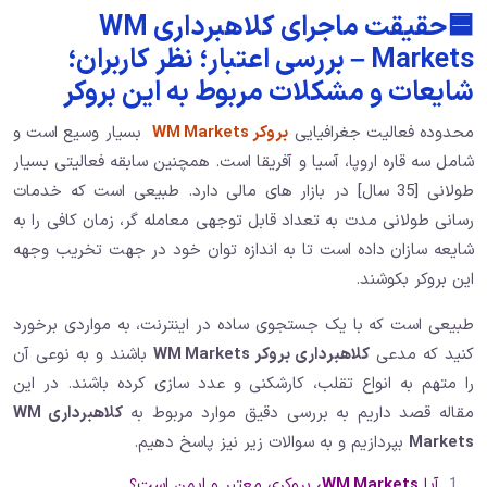
🟦
حقیقت ماجرای کلاهبرداری WM
Markets – بررسی اعتبار؛ نظر کاربران؛
شایعات و مشکلات مربوط به این بروکر
محدوده فعالیت جغرافیایی
بروکر WM Markets
بسیار وسیع است و
شامل سه قاره اروپا، آسیا و آفریقا است. همچنین سابقه فعالیتی بسیار
طولانی [35 سال] در بازار های مالی دارد. طبیعی است که خدمات
رسانی طولانی مدت به تعداد قابل توجهی معامله گر، زمان کافی را به
شایعه سازان داده است تا به اندازه توان خود در جهت تخریب وجهه
این بروکر بکوشند.
طبیعی است که با یک جستجوی ساده در اینترنت، به مواردی برخورد
کنید که مدعی
کلاهبرداری بروکر WM Markets
باشند و به نوعی آن
را متهم به انواع تقلب، کارشکنی و عدد سازی کرده باشند. در این
مقاله قصد داریم به بررسی دقیق موارد مربوط به
کلاهبرداری WM
Markets
بپردازیم و به سوالات زیر نیز پاسخ دهیم.
آیا
WM Markets،
بروکری معتبر و ایمن است؟