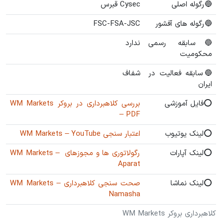
🔵رگوله اصلی
Cysec قبرس
🔵رگوله های آفشور
FSC-FSA-JSC
🔵سابقه رسمی
ندارد
محکومیت
🔵سابقه فعالیت در
شفاف
ایران
⭕️فایل آموزشی
بررسی کلاهبرداری در بروکر WM Markets
– PDF
⭕️لینک یوتیوب
اعتبار سنجی WM Markets – YouTube
⭕️لینک آپارات
رگولاتوری ها و مجوزهای WM Markets –
Aparat
⭕️لینک نماشا
صحت سنجی کلاهبرداری WM Markets –
Namasha
کلاهبرداری بروکر WM Markets