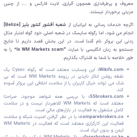
معروف و پرطرفداری همچون آلپاری، لایت فارکس و …، از چنین
مزیتی برخوردار نیستند.
اگرچه خدمات رسانی به ایرانیان از
شعبه آفشور کشور بلیز [Belize]
انجام می شود، اما رگوله سایسک در شعبه اصلی خود گواه اعتبار مثال
زدنی این بروکر نام آشنا است. در این بخش قصد داریم تا نتایج
جستجو به زبان انگلیسی با عبارت
“Is WM Markets scam”
را به
طور خلاصه با شما به اشتراک بگذاریم.
Wikifx.com:
این وبسایت معتقد است که رگوله Cysec یک
نقطه روشن انکار ناپذیر در رزومه WM Markets است که بی
شک می تواند خیال کاربران را از سلامت اخلاقی این بروکر آسوده
کند.
55brokers.com:
با بررسی همه شواهد موجود، صراحتا
معتقد است که WM Markets کلاهبردار نیست و در سلامت
کامل مشغول به فعالیت در بازارهای مالی است.
comparebrokers.co:
با در نظر گرفتن امنیت شبکه و سلامت
فعالیت این کارگزاری معتقد است که فعالیت در WM Markets
ایمن و بدون ایراد است.