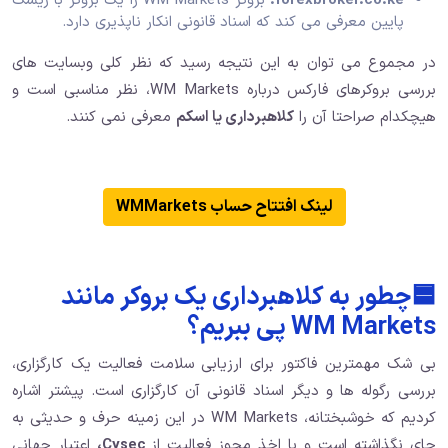
forexbroker.co.ke:
بروکر WM Markets را یک بروکر با ریسک
پایین معرفی می کند که اسناد قانونی انکار ناپذیری دارد.
در مجموع می توان به این نتیجه رسید که نظر کلی وبسایت های
بررسی بروکرهای فارکس درباره WM Markets، نظر مناسبی است و
هیچکدام صراحتا آن را
کلاهبرداری یا اسکم
معرفی نمی کنند.
لینک افتتاح حساب WMMarkets
🟦چطور به کلاهبرداری یک بروکر مانند
WM Markets پی ببریم؟
بی شک مهمترین فاکتور برای ارزیابی سلامت فعالیت یک کارگزاری،
بررسی رگوله ها و دیگر اسناد قانونی آن کارگزاری است. پیشتر اشاره
کردیم که خوشبختانه، WM Markets در این زمینه حرف و حدیثی به
جای نگذاشته است و با اخذ مجوز فعالیت از
Cysec،
اعتبار جهانی