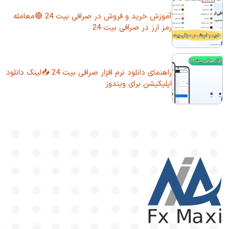
آموزش خرید و فروش در صرافی بیت 24 🔴معامله
رمز ارز در صرافی بیت 24
راهنمای دانلود نرم افزار صرافی بیت 24 📥لینک دانلود
اپلیکیشن برای ویندوز