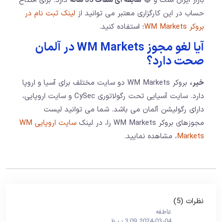
بازار ایران است و 🔵
سابقه ای شفاف 35 ساله
دارد. برای افتتاح
حساب در این کارگزاری معتبر می توانید از
لینک ثبت نام در
بروکر WM Markets
؛ استفاده کنید.
آیا لغو مجوز WM Markets در آلمان
صحت دارد؟
خیر،
بروکر WM Markets دو سایت مختلف برای آسیا و اروپا
دارد. سایت آسیایی تحت رگولاتوری CySec و سایت اروپایی،
دارای رگولیشن آلمان می باشد. شما می توانید لیست
مجوزهای بروکر WM Markets را، در لینک
سایت اروپایی WM
Markets
، مشاهده نمایید.
نظرات (5)
عاطفه
2024-03-04 3:09 ب.ظ