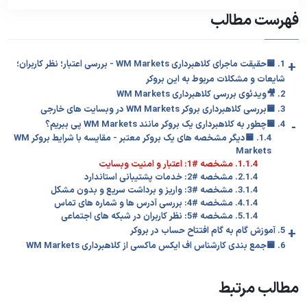
فهرست مطالب
+
1. 🟦حقیقت ماجرای کلاهبرداری WM Markets - بررسی اعتبار؛ نظر کاربران؛
شایعات و مشکلات مربوط به این بروکر
2. 🎥ویدئوی بررسی کلاهبرداری WM Markets
3. 🟦بررسی کلاهبرداری بروکر WM Markets در وبسایت های خارجی
-
4. 🟦چطور به کلاهبرداری یک بروکر مانند WM Markets پی ببریم؟
1.4. 🟦دیگر مشخصه های یک بروکر معتبر - مقایسه با شرایط بروکر WM
Markets
1.1.4. مشخصه #1: اعتبار و امنیت وبسایت
2.1.4. مشخصه #2: خدمات پشتیبانی استاندارد
3.1.4. مشخصه #3: واریز و برداشت سریع و بدون مشکل
4.1.4. مشخصه #4: بررسی آدرس ها و شماره های تماس
5.1.4. مشخصه #5: نظر کاربران در شبکه های اجتماعی
+
5. آموزش گام به گام افتتاح حساب در بروکر
6. 🟦جمع بندی کارشناس اف ایکس ماکسی از کلاهبرداری WM Markets
مطالب مرتبط