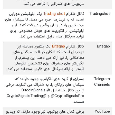
سرویس های اشتراکی را، فراهم می کند.
Tradingshot
کانال تلگرام
Trading shot
یک اپلیکیشن موبایل
است، که به تریدرها اجازه می دهد، تا سیگنال های
بیت کوین را، در زمان واقعی دریافت کنند. این
اپلیکیشن، از الگوریتم های هوش مصنوعی، برای
تولید سیگنال های دقیق استفاده می کند.
Bitsgap
کانال تلگرام
Bitsgap
یک پلتفرم معامله ارز
دیجیتال است، که امکان دریافت سیگنال های
معاملاتی را، نیز ارائه می دهد. این پلتفرم، از
الگوریتم های پیشرفته برای تشخیص الگوهای
قیمتی و ارائه سیگنال های دقیق، استفاده می کند.
Telegram
بسیاری از گروه های تلگرامی، وجود دارند؛ که
Channels
سیگنال های رایگان را، به اشتراک می گذارند. برخی
از این کانال ها شامل @BitcoinSignals،
@CryptoSignalsPro و @CryptoSignalsTrading
هستند.
YouTube
برخی کانال های یوتیوب نیز وجود دارند، که ویدیو