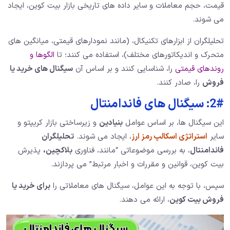
قیمت، حجم معاملات و سایر داده های تاریخی بازار بیت کوین، ایجاد
می شوند.
تحلیلگران از ابزارهای تکنیکال، (مانند نمودارهای قیمتی، میانگین های
متحرک و اندیکاتورهای مختلف)، استفاده می کنند؛ تا
الگوها و
روندهای قیمتی
را، شناسایی کنند و بر اساس آن
سیگنال های خرید یا
فروش
را، صادر کنند.
2#: سیگنال های فاندامنتال
این سیگنال ها، بر اساس عوامل
بنیادین
و زیرساختی بازار کریپتو و
سایر
استراتژی اسکالپ رمز ارز
، ایجاد می شوند.
تحلیلگران
فاندامنتال
، به بررسی موضوعاتی “مانند، فناوری
بلاکچین،
پذیرش
بیت کوین، قوانین و مقررات و اخبار مرتبط” می پردازند.
سپس، با توجه به این عوامل، سیگنال های معاملاتی را
برای خرید یا
فروش بیت کوین
، ارائه می دهند.