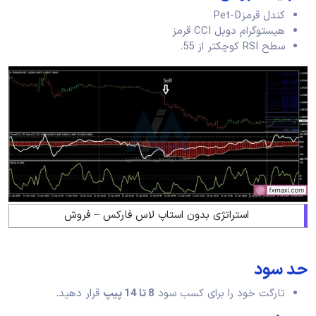
کندل قرمزPet-D
هیستوگرام دوبل CCI قرمز
سطح RSI کوچکتر از 55.
استراتژی بدون استاپ لاس فارکس – فروش
حد سود
تارگت خود را برای کسب سود
8 تا 14 پیپ
قرار دهید.