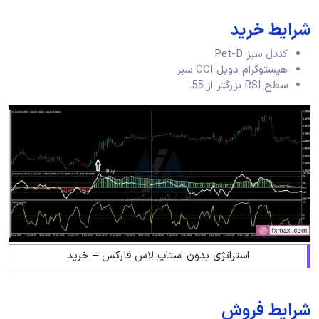
شرایط خرید
کندل سبز Pet-D
هیستوگرام دوبل CCI سبز
سطح RSI بزرگتر از 55.
استراتژی بدون استاپ لاس فارکس – خرید
شرایط فروش