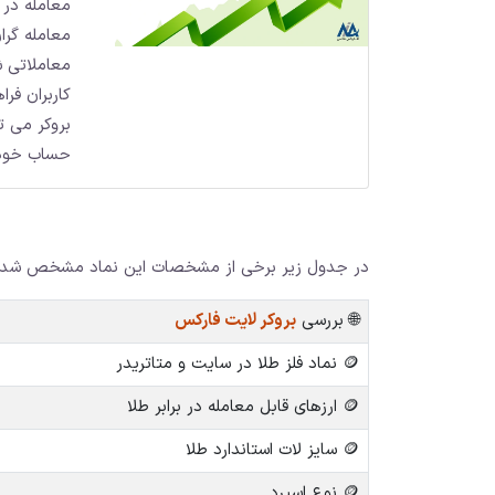
معامله در ب
معاملاتی ش
کاربران فر
بروکر می ت
حساب خود ر
در جدول زیر برخی از مشخصات این نماد مشخص شده و 
🌐 بررسی
بروکر لایت فارکس
🪙 نماد فلز طلا در سایت و متاتریدر
🪙 ارزهای قابل معامله در برابر طلا
🪙 سایز لات استاندارد طلا
🪙 نوع اسپرد