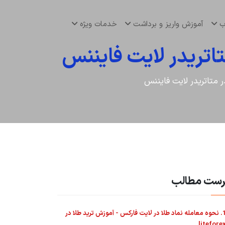
اب
آموزش واریز و برداشت
خدمات ویژه
رست مطالب
1. نحوه معامله نماد طلا در لایت فارکس - آموزش ترید طلا در
litefore