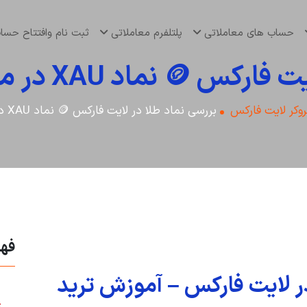
حساب های معاملاتی
پلتلفرم معاملاتی
ثبت نام وافتتاح حس
ر متاتریدر لایت فایننس
وکر لایت فارکس
بررسی نماد طلا در لایت فارکس 🪙 نماد XAU در متاتریدر لایت فایننس
فه
ر لایت فارکس – آموزش ترید
x