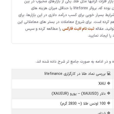
ازار فلزات گرانبها مثل طلا، یکی از بازارهای محبوب در بین
معامله گران بوده که، بروکر liteforex با حداقل میزان هزینه های
رایط بسیار خوبی برای کسب درآمد دلاری در این بازارها، برای
اهم کرده است. برای شروع معاملات در بستر های معاملاتی این
وانید، مقاله
ثبت نام لایت فارکس
را مطالعه کرده و سپس
ا ایجاد نمایید.
در ادامه به صورت جامع تر شرح داده شده اند.
💻 بررسی نماد طلا در کارگزاری litefinance
🔷 XAU
🔷 دلار (XAUUSD) – یورو (XAUEUR)
🔷 100 اونس طلا (~ 2830 گرم)
🔷 شناور