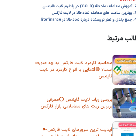
نماد طلا (GOLD) در پلتفرم لایت فایننس
 های معامله نماد طلا در لایت فارکس
ر نویسنده درباره نماد طلا در litefinance
لب مرتبط
محاسبه کارمزد لایت فارکس به چه صورت
است؟ 🟢آشنایی با انواع کارمزد در لایت
فایننس
بررسی ربات لایت فایننس ⭕معرفی
برترین ربات های معاملاتی بازار فارکس
آپدیت ترین سرورهای لایت فارکس🔑