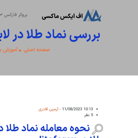
بروکر فارکس
بررسی نماد طلا در لایت فارکس 🪙 نماد XAU د
صفحه اصلی
آموزش بر
10:13 11/08/2023 -
آرمین قادری
5 نظر
نحوه معامله نماد طلا د