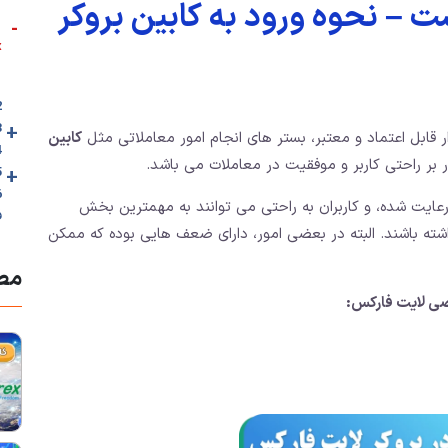
 – نحوه ورود به کابین بروکر
-
x
2. 🎥ویدئوی 
+
3. نحوه ورو
ار قابل اعتماد و معتبر، بستر های انجام امور معاملاتی مثل
کابین
4. نحوه دسترس
ر بر راحتی کاربر و موفقیت در معاملات می باشد.
+
5. معرفی ب
ایت شده،‌ و کاربران به راحتی می توانند به مهمترین بخش
ف
شته باشند. البته در بعضی امور، دارای ضعف هایی بوده که ممکن
مطا
ی لایت فارکس: