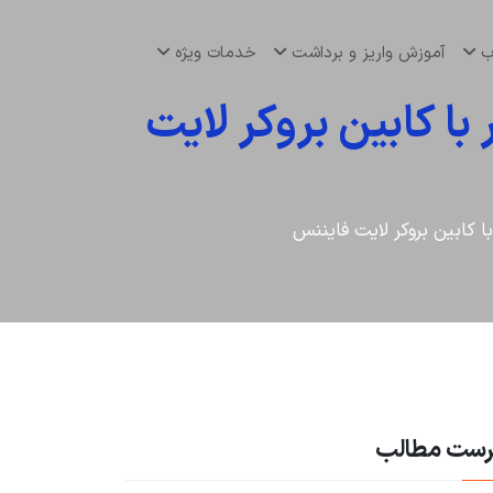
اب
آموزش واریز و برداشت
خدمات ویژه
ا کابین بروکر لایت
 کابین بروکر لایت فایننس
رست مطالب