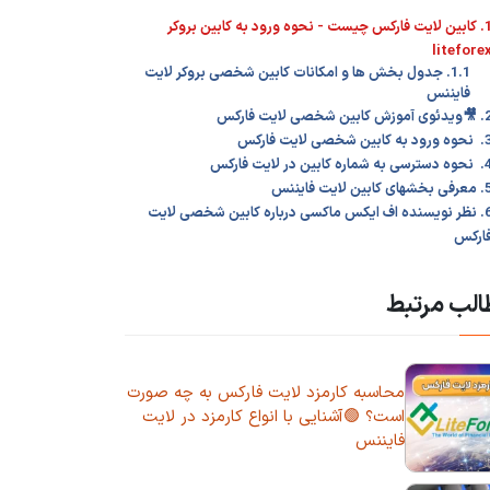
1. کابین لایت فارکس چیست - نحوه ورود به کابین بروکر
litefore
1.1. جدول بخش ها و امکانات کابین شخصی بروکر لایت
فایننس
آموزش کابین شخصی لایت فارکس
د به کابین شخصی لایت فارکس
ی به شماره کابین در لایت فارکس
خشهای کابین لایت فایننس
6. نظر نویسنده اف ایکس ماکسی درباره کابین شخصی لایت
ارکس
لب مرتبط
محاسبه کارمزد لایت فارکس به چه صورت
است؟ 🟢آشنایی با انواع کارمزد در لایت
فایننس