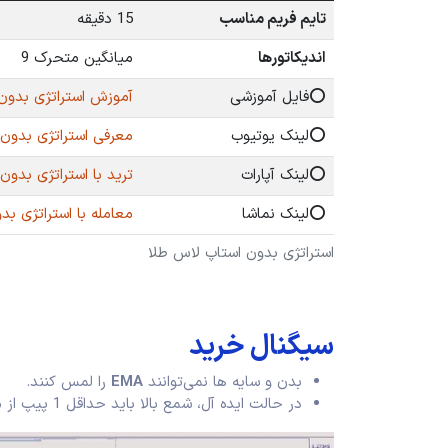
تایم فریم مناسب
15 دقیقه
اندیکاتورها
میانگین متحرک 9
⭕️فایل آموزشی
آموزش استراتژی بدون ا
⭕️لینک یوتیوب
معرفی استراتژی بدون است
⭕️لینک آپارات
ترید با استراتژی بدون اس
⭕️لینک نماشا
معامله با استراتژی بدون 
استراتژی بدون استاپ لاس طلا
سیگنال خرید
بدن و سایه‌ ها نمی‌توانند
EMA
را لمس کنند.
در حالت ایده آل، شمع بالا باید حداقل 1 پیپ از میانگین متحرک، فاصله داشته باشد.