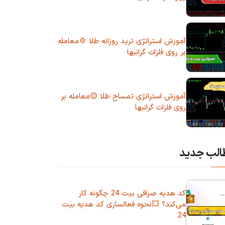
آموزش استراتژی ترید روزانه طلا 💢معامله
بر روی فلزات گرانبها
آموزش استراتژی تمساح طلا 🟡معامله بر
روی فلزات گرانبها
الب جدید
کد هدیه صرافی بیت 24 چگونه کار
می‌کند؟ 💥نحوه فعالسازی کد هدیه بیت
24