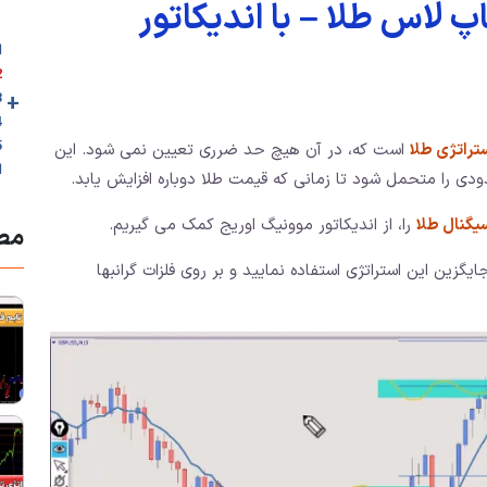
 لاس طلا – با اندیکاتور
ا
2. 🎥ویدئوی آ
+
3. اصول اس
4. مثال واقع
تراتژی طلا
است که، در آن هیچ حد ضرری تعیین نمی شود. این
ا
ی را متحمل شود تا زمانی که قیمت طلا دوباره افزایش یابد.
یگنال طلا
را، از اندیکاتور موونیگ اوریج کمک می گیریم.
مطا
یگزین این استراتژی استفاده نمایید و بر روی فلزات گرانبها