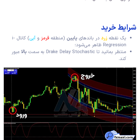
شرایط خرید
یک نقطه
زرد
در باندهای
پایین
(منطقه
قرمز
و
آبی
) کانال i-
Regression ظاهر می‌شود؛
منتظر بمانید تا Drake Delay Stochastic به سمت
بالا
عبور
کند.