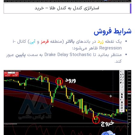
استراتژی کندل به کندل طلا – خرید
شرایط فروش
یک نقطه
زرد
در باندهای
بالاتر
(منطقه
قرمز
و
آبی
) کانال i-
Regression ظاهر می‌شود؛
منتظر بمانید تا Drake Delay Stochastic به سمت
پایین
عبور
کند.