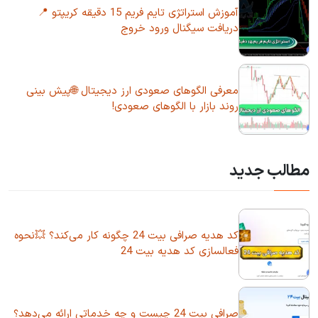
آموزش استراتژی تایم فریم 15 دقیقه کریپتو 📍
دریافت سیگنال ورود خروج
معرفی الگوهای صعودی ارز دیجیتال 🌐پیش بینی
روند بازار با الگوهای صعودی!
مطالب جدید
کد هدیه صرافی بیت 24 چگونه کار می‌کند؟ 💥نحوه
فعالسازی کد هدیه بیت 24
صرافی بیت 24 چیست و چه خدماتی ارائه می‌دهد؟