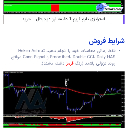
استراتژی تایم فریم 1 دقیقه ارز دیجیتال – خرید
شرایط فروش
فقط زمانی معاملات خود را انجام دهید که Heken Ashi
Smoothed، Double CCI، Daily HAS و Gann Signal موافق
روند
نزولی
باشند (رنگ
قرمز
داشته باشند).