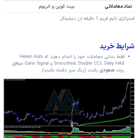
نماد معاملاتی
بیت کوین و اتریوم
استراتژی تایم فریم 1 دقیقه ارز دیجیتال
شرایط خرید
فقط زمانی معاملات خود را انجام دهید که Heken Ashi
Smoothed، Double CCI، Daily HAS و Gann Signal موافق
روند
صعودی
باشند (رنگ
سبز
داشته باشند).