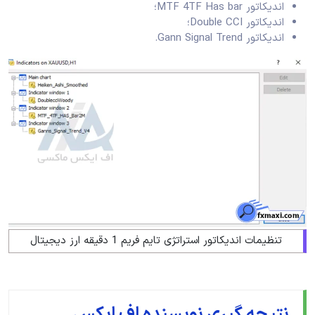
اندیکاتور MTF 4TF Has bar؛
اندیکاتور Double CCI؛
اندیکاتور Gann Signal Trend.
تنظیمات اندیکاتور استراتژی تایم فریم 1 دقیقه ارز دیجیتال
نتیجه گیری نویسنده اف ایکس