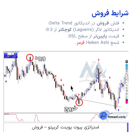
شرایط فروش
فلش
فروش
در اندیکاتور Delta Trend؛
اندیکاتور لاگر (Laguerre)
کوچکتر
از 0.3؛
قیمت
پایین‌تر
از سطح SSL؛
شمع Heiken Ashi
قرمز.
استراتژی پیوت پوینت کریپتو – فروش