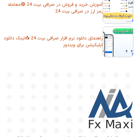
آموزش خرید و فروش در صرافی بیت 24 🔴معامله
رمز ارز در صرافی بیت 24
راهنمای دانلود نرم افزار صرافی بیت 24 📥لینک دانلود
اپلیکیشن برای ویندوز