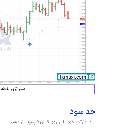
استراتژی نقطه 
حد سود
تارگت خود را بر روی
5 الی 9 پیپ
قرار دهید.