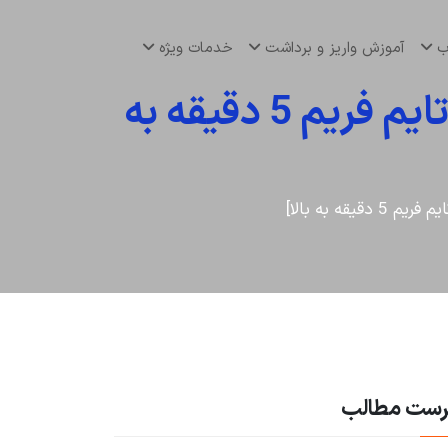
اب
آموزش واریز و برداشت
خدمات ویژه
آموزش استراتژی نقطه ورود ارز دیجیتال 🥇[برای تایم فریم 5 دقیقه به
ه به بالا]
رست مطالب