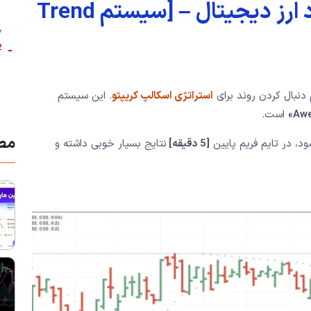
معرفی استراتژی نقطه ورود ارز دیجیتال – [سیستم Trend
]
-
2. شرایط استفاد
 دنبال کردن روند برای
استراتژی اسکالپ کریپتو
. این سیستم
است.
مطا
د، در تایم فریم پایین
[5 دقیقه]
نتایج بسیار خوبی داشته و