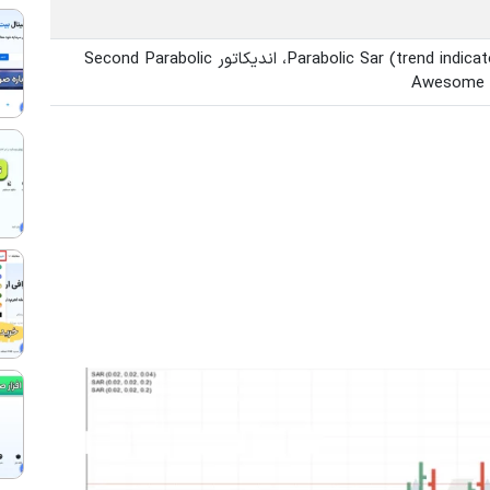
اندیکاتور پارابولیک سار/Parabolic Sar (trend indicator) 0.02 -0.2، اندیکاتور Second Parabolic