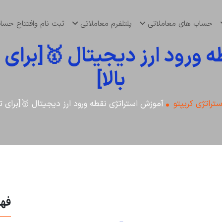
حساب های معاملاتی
پلتلفرم معاملاتی
ثبت نام وافتتاح حس
بالا]
تراتژی کریپتو
آموزش استراتژی نقطه ورود ارز دیجیتال 🥇[برای تایم فریم 5 دقیق
فه