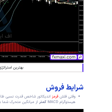
بهترین استراتژی
شرایط فروش
وقتی فلش
قرمز
اندیکاتور شاخص قدرت نسبی ظاهر 
هیستوگرام MACD
کمتر
از میانگین متحرک شما با