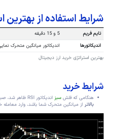
شرایط استفاده از بهترین ا
تایم فریم
5 و 15 دقیقه
اندیکاتورها
اندیکاتور میانگین متحرک نمایی، MACD ، باندهای بولی
بهترین استراتژی خرید ارز دیجیتال
شرایط خرید
هنگامی که فلش
سبز
اندیکاتور RSI ظاهر شد، صبر کنید تا قیمت به کانال پرایس اکشن برود، اگر هیستوگرام MACD
بالاتر
از میانگین متحرک شما باشد، وارد معامله خ