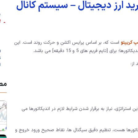
ید ارز دیجیتال – سیستم کانال
پ
-
2. شرایط استفاد
پ کریپتو
است که، بر اساس پرایس اکشن و حرکت روند است. این
 [تایم فریم های 5 و 15 دقیقه] می باشد.
3. تنظیمات اندیک
از:
ا
مطا
ین استراتژی، نیاز به برقرار شدن شرایط لازم در اندیکاتورها می
یکاتورها هست، تنظیم دقیق سیگنال ها، نقاط صحیح ورود خروج و