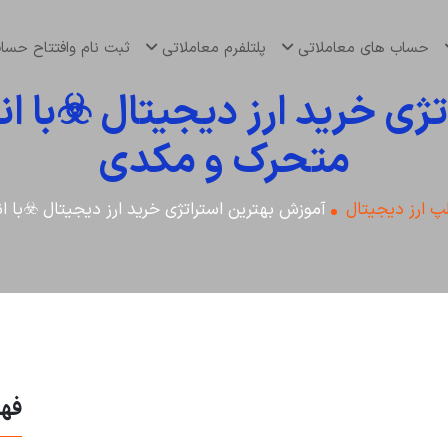
حساب های معاملاتی
پلتلفرم معاملاتی
ثبت نام وافتتاح حس
ژی خرید ارز دیجیتال ☣️با ان
متحرک و مکدی
پ ارز دیجیتال
آموزش بهترین استراتژی خرید ارز دیجیتال ☣️با 
فه