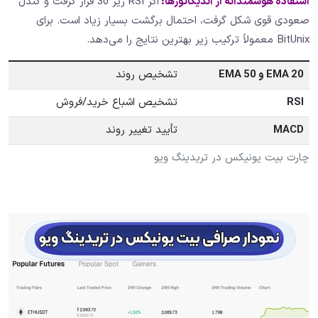
استفاده هوشمندانه از اندیکاتورها:
اگر RSI زیر 30 قرار گرفت و کندل
صعودی قوی شکل گرفت، احتمال برگشت بسیار زیاد است. برای
BitUnix معمولاً ترکیب زیر بهترین نتایج را می‌دهد.
EMA 20
و
EMA 50
تشخیص روند
RSI
تشخیص اشباع خرید/فروش
MACD
تأیید تغییر روند
چارت بیت یونیکس در تریدینگ ویو