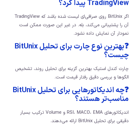
TradingView پیدا کرد؟
اگر BitUnix روی صرافی‌ای لیست شده باشد که TradingView
آن را پشتیبانی می‌کند، بله. در غیر این صورت ممکن است
نمودار آن نمایش داده نشود.
❓بهترین نوع چارت برای تحلیل BitUnix
چیست؟
چارت کندل استیک بهترین گزینه برای تحلیل روند، تشخیص
الگوها و بررسی دقیق رفتار قیمت است.
❓چه اندیکاتورهایی برای تحلیل BitUnix
مناسب‌تر هستند؟
اندیکاتورهای RSI، MACD، EMA و Volume ترکیب بسیار
دقیقی برای تحلیل BitUnix ارائه می‌دهند.