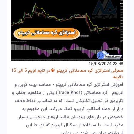
23:48 15/08/2024
معرفی استراتژی گره معاملاتی کریپتو 🔱در تایم فریم 5 الی 15
دقیقه
آموزش استراتژی گره معاملاتی کریپتو - معامله بیت کوین و
اتریوم گره معاملاتی (Trade Knot) یکی از مفاهیم جذاب و
کاربردی در تحلیل تکنیکال است، که به شناسایی نقاط عطف
بازار از جمله اسکالپ کریپتو کمک می‌کند. این مفهوم به
خصوص در بازارهای پرنوسان مانند ارزهای دیجیتال بسیار
مفید است. با استفاده از سیگنال کریپتو که توسط این
استراتژی صادر می شود می توان…