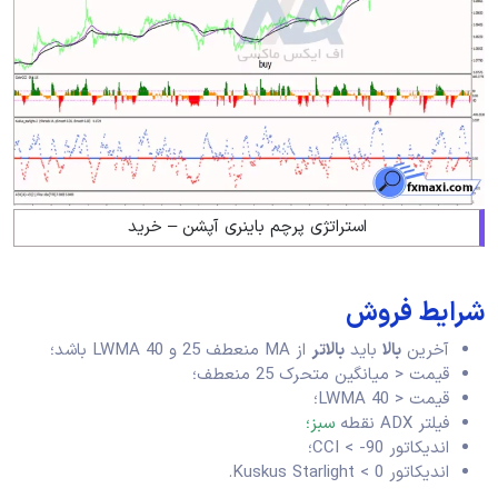
استراتژی پرچم باینری آپشن – خرید
شرایط فروش
آخرین
بالا
باید
بالاتر
از MA منعطف 25 و LWMA 40 باشد؛
قیمت < میانگین متحرک 25 منعطف؛
قیمت < LWMA 40؛
فیلتر ADX نقطه
سبز؛
اندیکاتور CCI < -90؛
اندیکاتور Kuskus Starlight < 0.