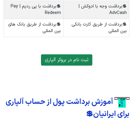
💲برداشت وجه با ادوکش |
💲برداشت با پی ردیم | Pay
Redeem
AdvCash
💲برداشت از طریق کارت بانکی
💲برداشت از طریق بانک های
بین المللی
بین المللی
ثبت نام در بروکر آلپاری
آموزش برداشت پول از حساب آلپاری
برای ایرانیان💲