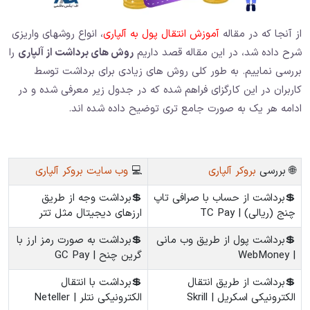
از آنجا که در مقاله
آموزش انتقال پول به آلپاری
، انواع روشهای واریزی
شرح داده شد، در این مقاله قصد داریم
روش های برداشت از آلپاری
را
بررسی نماییم. به طور کلی روش های زیادی برای برداشت توسط
کاربران در این کارگزای فراهم شده که در جدول زیر معرفی شده و در
ادامه هر یک به صورت جامع تری توضیح داده شده اند.
🌐 بررسی
بروکر آلپاری
💻
وب سایت بروکر آلپاری
💲برداشت از حساب با صرافی تاپ
💲برداشت وجه از طریق
چنج (ریالی) | TC Pay
ارزهای دیجیتال مثل تتر
💲برداشت پول از طریق وب مانی
💲برداشت به صورت رمز ارز با
| WebMoney
گرین چنح | GC Pay
💲برداشت از طریق انتقال
💲برداشت با انتقال
الکترونیکی اسکریل | Skrill
الکترونیکی نتلر | Neteller