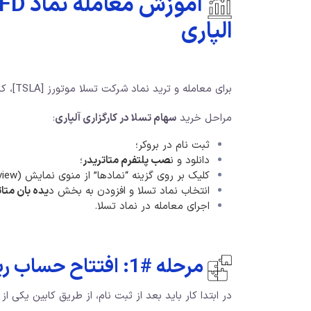
الپاری
برای معامله و ترید نماد شرکت تسلا موتورز [TSLA]، کاربران علاقمند باید مراحل زیر را مرحله به مرحله پیش روید.
مراحل خرید
سهام تسلا در کارگزاری آلپاری
:
ثبت نام در بروکر؛
دانلود و ن
صب پلتفرم متاتریدر
؛
کلیک بر روی گزینه “نمادها” از منوی نمایش (view)؛
انتخاب نماد تسلا و افزودن به بخش د
یده بان متات
اجرای معامله در نماد تسلا.
مرحله #1: افتتاح حساب ریل در کارگزاری
در ابتدا کار باید بعد از ثبت نام، از طریق کابین یکی ا