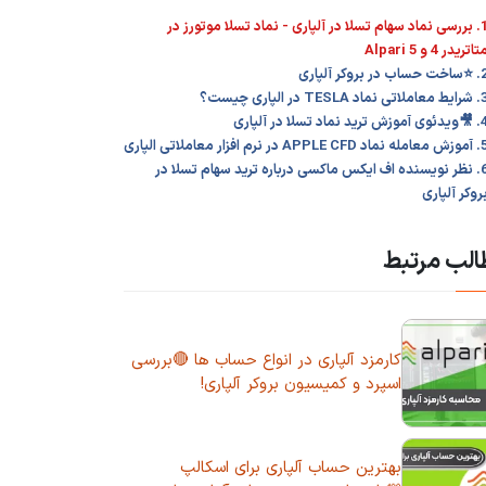
1. بررسی نماد سهام تسلا در آلپاری - نماد تسلا موتورز در
تاتریدر 4 و 5 Alpari
 حساب در بروکر آلپاری
لاتی نماد TESLA در الپاری چیست؟
آموزش ترید نماد تسلا در آلپاری
ماد APPLE CFD در نرم افزار معاملاتی الپاری
6. نظر نویسنده اف ایکس ماکسی درباره ترید سهام تسلا در
روکر آلپاری
لب مرتبط
کارمزد آلپاری در انواع حساب ها 🔴بررسی
اسپرد و کمیسیون بروکر آلپاری!
بهترین حساب آلپاری برای اسکالپ