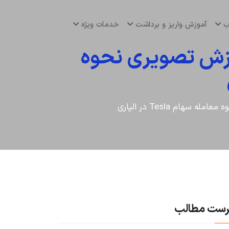
اب
آموزش واریز و برداشت
خدمات ویژه
ر بروکر آلپاری [Alpari] ☣️آموزش تصویری نحوه
رست مطالب