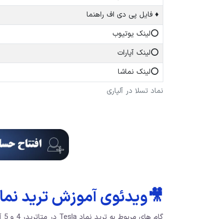
♦️ فایل پی دی اف راهنما
⭕️لینک یوتیوب
⭕️لینک آپارات
⭕️لینک نماشا
نماد تسلا در آلپاری
🎥ویدئوی آموزش ترید نماد 
گام های مربوط به ترید نماد Tesla در متاتریدر 4 و 5 آلپاری و تریدینگ ویو را، در ویدئوی زیر مشاهده نمایید.