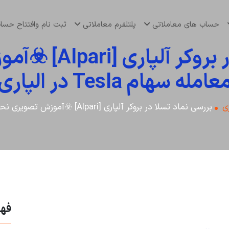
حساب های معاملاتی
پلتلفرم معاملاتی
ثبت نام وافتتاح حس
بررسی نماد تسلا د
عامله سهام Tesla در الپاری
ی
بررسی نماد تسلا در بروکر آلپاری [Alpari] ☣️آموزش تصویری نحوه معامله سهام Tesla در الپاری
فه