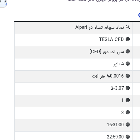
🔍 نماد سهام تسلا در Alpari
🟠 TESLA CFD
🟠 سی اف دی [CFD]
🟠 شناور
🟠 %0.0016 هر لات
🟠 3.07-$
🟠 1
🟠 3
🟠 16:31:00
🟠 22:59:00