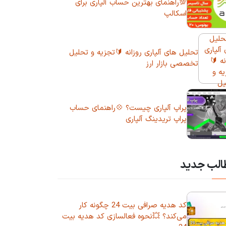
💯راهنمای بهترین حساب آلپاری برای
اسکالپ
تحلیل های آلپاری روزانه 🔰تجزیه و تحلیل
تخصصی بازار ارز
پراپ آلپاری چیست؟ 💠راهنمای حساب
پراپ تریدینگ آلپاری
الب جدید
کد هدیه صرافی بیت 24 چگونه کار
می‌کند؟ 💥نحوه فعالسازی کد هدیه بیت