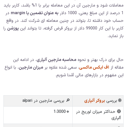
معاملات شود و مارجین آن در این معامله برابر با 1% باشد، کاربر باید
1 درصد از این مبلغ یعنی، 1000 دلار
به عنوان تضمین یا margin
در
حساب خود داشته تا، بتواند در چنین معامله ای شرکت کند. در واقع
کاربر با این کار 99000 دلار از بروکر قرض گرفته، تا بتواند این
پوزشن
را
باز نماید.
حال برای درک بهتر و نحوه
محاسبه مارجین آلپاری
، در ادامه این
مقاله از
اف ایکس ماکسی
، سعی شده علاوه بر
میزان مارجین
، با انواع
این مفهوم در بازارهای مالی آشنا شویم.
🌐 بررسی
بروکر آلپاری
🔎 بررسی مارجین در alpari
🔵 حداکثر میزان لوریج در
🔹1:3000
آلپاری