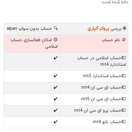
داده شده است.
🌐 بررسی
بروکر آلپاری
🔍 حساب بدون سواپ alpari
🪙 نام حساب
🟡 امکان فعالسازی حساب
اسلامی
💵حساب اسلامی در حساب
✔️
استاندارد mt4
💵حساب استاندارد mt5
✔️
💵حساب ای سی ان mt4
✔️
💵حساب ای سی ان mt5
✔️
💵حساب پرو ای سی ان mt4
✔️
💵حساب نانو mt4
✔️