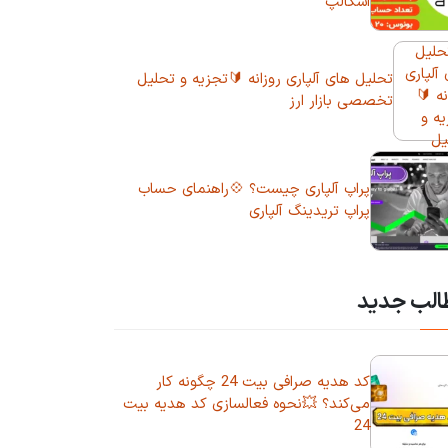
اسکالپ
تحلیل های آلپاری روزانه 🔰تجزیه و تحلیل
تخصصی بازار ارز
پراپ آلپاری چیست؟ 💠راهنمای حساب
پراپ تریدینگ آلپاری
الب جدید
کد هدیه صرافی بیت 24 چگونه کار
می‌کند؟ 💥نحوه فعالسازی کد هدیه بیت
24