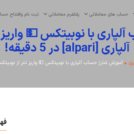
حساب های معاملاتی
پلتلفرم معاملاتی
ثبت نام وافتتاح حس
لپاری با نوبیتکس 💵 واریز ت
آلپاری [alpari] در 5 دقیقه!
ری
آموزش شارژ حساب آلپاری با نوبیتکس 💵 واریز تتر از نوبیتکس به آلپاری [pari
فه