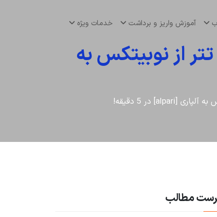
اب
آموزش واریز و برداشت
خدمات ویژه
تر از نوبیتکس به
al] در 5 دقیقه!
رست مطالب