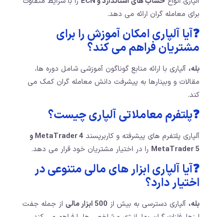
آلپاری انواع
حساب های استاندارد و ECN
را با شرایط متفاوت
برای معامله گران ارائه می دهد.
❓آیا آلپاری امکان آموزش را برای
مشتریان فراهم می کند؟
بله،
آلپاری با ارائه منابع گوناگون آموزشی شامل دوره ها،
مقالات و وبینارها به پیشرفت دانش معامله گران کمک می
کند.
❓پلتفرم معاملاتی آلپاری چیست؟
آلپاری پلتفرم های پیشرفته و کاربرپسند
MetaTrader 4 و
MetaTrader 5
را در اختیار مشتریان خود قرار می دهد.
❓آیا آلپاری ابزار های مالی متنوعی در
اختیار دارد؟
بله،
آلپاری دسترسی به بیش از
500 ابزار مالی
از جمله جفت