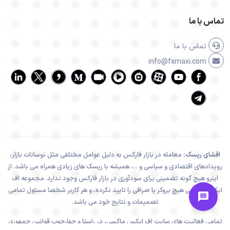
تماس با ما
تماس با ما
info@fxmaxi.com
افشای ریسک:
معامله در بازار فارکس به دلیل عوامل مختلفی مثل نوسانات بازار،
رویدادهای اقتصادی و سیاسی و ...، همیشه با ریسک های زیادی همراه می باشد. از
اینرو هیچ گونه تضمینی برای سودآوری در بازار فارکس وجود ندارد. مجموعه اف
ایکس ماکسی هیچ بروکر یا صرافی را تایید نکرده، و هر کاربر شخصا مسئول تمامی
تصمیمات و نتایج خود می باشد.
تمامی فعالیت های سایت اف ایکس ماکسی، در راستا و چهارچوب قوانین جمهوری