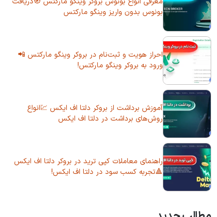
معرفی انواع بونوس بروکر وینگو مارکتس 🧭دریافت
بونوس بدون واریز وینگو مارکتس
احراز هویت و ثبت‌نام در بروکر وینگو مارکتس 📲
ورود به بروکر وینگو مارکتس!
آموزش برداشت از بروکر دلتا اف ایکس 💹انواع
روش‌های برداشت در دلتا اف ایکس
راهنمای معاملات کپی ترید در بروکر دلتا اف ایکس
🔺تجربه کسب سود در دلتا اف ایکس!
مطالب جدید