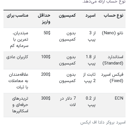
نوع حساب ارائه می‌دهد.
نوع حساب
اسپرد
کمیسیون
حداقل
مناسب برای
واریز
نانو (Nano)
از 3
بدون
50$
مبتدیان،
پیپ
کمیسیون
تمرین با
سرمایه کم
استاندارد
از 1.8
بدون
100$
کاربران عادی
(Standard)
پیپ
کمیسیون
فیکس اسپرد
ثابت از
بدون
200$
علاقه‌مندان
(Fixed)
2 پیپ
کمیسیون
به معاملات
با ثبات
ECN
از 0.2
7 دلار در
300$
تریدرهای
پیپ
لات
حرفه‌ای و
اسکالپرها
اسپرد بروکر دلتا اف ایکس