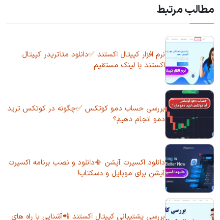
مطالب مرتبط
نرم افزار کپیتال اکستند ✅دانلود متاتریدر کپیتال
اکستند با لینک مستقیم
بررسی حساب دمو کوتکس ✅چگونه در کوتکس ترید
دمو انجام دهیم؟
دانلود اکسپرت آپشن 📳دانلود و نصب برنامه اکسپرت
آپشن برای موبایل و دسکتاپ!
بررسی پشتیبانی کپیتال اکستند 📲آشنایی با راه های