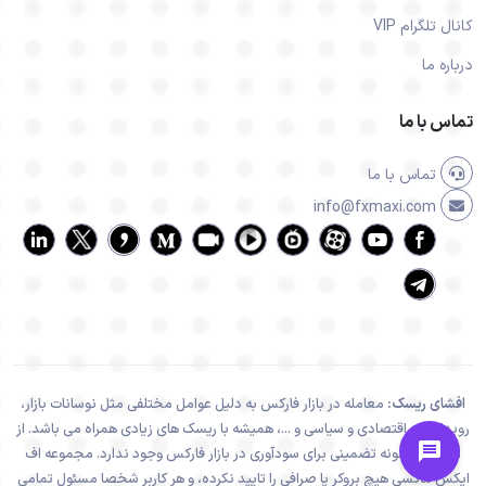
کانال تلگرام VIP
درباره ما
تماس با ما
تماس با ما
info@fxmaxi.com
افشای ریسک:
معامله در بازار فارکس به دلیل عوامل مختلفی مثل نوسانات بازار،
رویدادهای اقتصادی و سیاسی و ...، همیشه با ریسک های زیادی همراه می باشد. از
اینرو هیچ گونه تضمینی برای سودآوری در بازار فارکس وجود ندارد. مجموعه اف
ایکس ماکسی هیچ بروکر یا صرافی را تایید نکرده، و هر کاربر شخصا مسئول تمامی