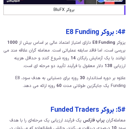
بروکر BluFX
4#: بروکر E8 Funding
یزوکر
E8 Funding
دارای امتیاز اعتماد عالی بر اساس بیش از
1000
بررسی است، اما فاقد سابقه عملیاتی است. معامله گران علاقه مند می
توانند با یک آزمایش رایگان
14
روزه شروع کنند و حداقل هزینه
ارزیابی
138
دلار معقول با فرآیند تأیید دو مرحله ای است.
علاوه بر دوره استاندارد
30
روزه برای دستیابی به هدف سود، E8
Funding یک جایگزین طولانی مدت
60
روزه ارائه می دهد.
5#: بروکر Funded Traders
معامله‌گران
پراپ فارکس
یک فرآیند ارزیابی یک مرحله‌ای را با هدف
سود
10
درصدی دریافت می‌کنند، چالشی فوق‌العاده که می‌توان در