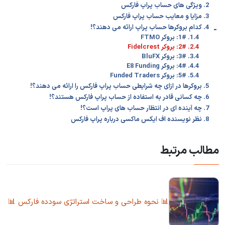
2. ویژگی های حساب پراپ فارکس
3. مزایا و معایب حساب پراپ فارکس
-
4. کدام بروکرها حساب پراپ ارائه می دهند؟!
1.4. 1#: بروکر FTMO
2.4. 2#: بروکر Fidelcrest
3.4. 3#: بروکر BluFX
4.4. 4#: بروکر E8 Funding
5.4. 5#: بروکر Funded Traders
5. بروکرها در ازای چه شرایطی حساب پراپ فارکس را ارائه می دهند؟!
6. چه کسانی قادر به استفاده از حساب پراپ فارکس هستند؟!
7. چه آینده ای در انتظار حساب های پراپ است؟!
8. نظر نویسنده اف ایکس ماکسی درباره پراپ فارکس
مطالب مرتبط
📊 نحوه طراحی و ساخت استراتژی سودده فارکس 📊