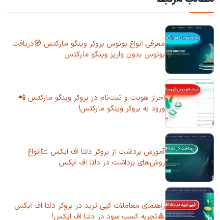
معرفی انواع بونوس بروکر وینگو مارکتس 🧭دریافت
بونوس بدون واریز وینگو مارکتس
احراز هویت و ثبت‌نام در بروکر وینگو مارکتس 📲
ورود به بروکر وینگو مارکتس!
آموزش برداشت از بروکر دلتا اف ایکس 💹انواع
روش‌های برداشت در دلتا اف ایکس
راهنمای معاملات کپی ترید در بروکر دلتا اف ایکس
🔺تجربه کسب سود در دلتا اف ایکس!