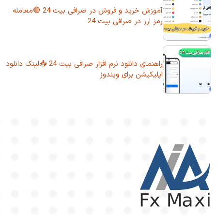
آموزش خرید و فروش در صرافی بیت 24 🔴معامله
رمز ارز در صرافی بیت 24
راهنمای دانلود نرم افزار صرافی بیت 24 📥لینک دانلود
اپلیکیشن برای ویندوز