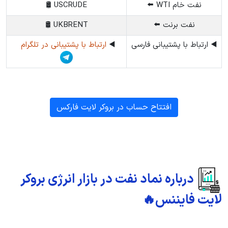
نفت خام WTI ⬅️
USCRUDE 🛢️
نفت برنت ⬅️
UKBRENT 🛢️
◀️ ارتباط با پشتیبانی فارسی
◀️
ارتباط با پشتیبانی در تلگرام
افتتاح حساب در بروکر لایت فارکس
درباره نماد نفت در بازار انرژی بروکر
لایت فایننس🔥