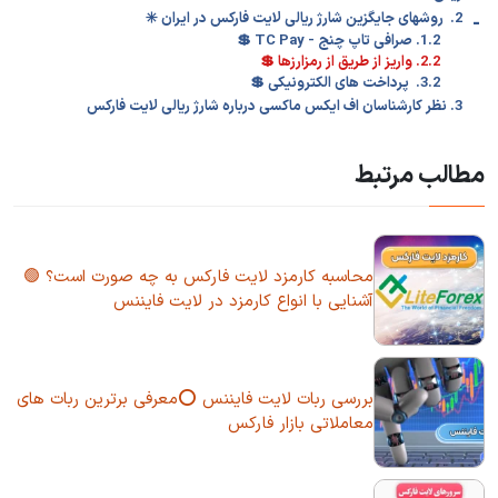
-
2. روشهای جایگزین شارژ ریالی لایت فارکس در ایران ✳️
1.2. صرافی تاپ چنج - TC Pay 💲
2.2. واریز از طریق از رمزارزها 💲
3.2. پرداخت های الکترونیکی 💲
3. نظر کارشناسان اف ایکس ماکسی درباره شارژ ریالی لایت فارکس
مطالب مرتبط
محاسبه کارمزد لایت فارکس به چه صورت است؟ 🟢
آشنایی با انواع کارمزد در لایت فایننس
بررسی ربات لایت فایننس ⭕معرفی برترین ربات های
معاملاتی بازار فارکس