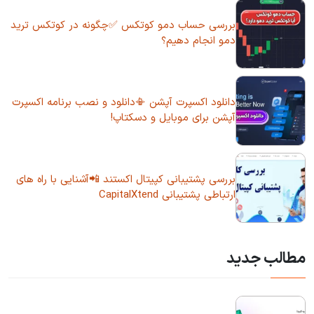
بررسی حساب دمو کوتکس ✅چگونه در کوتکس ترید
دمو انجام دهیم؟
دانلود اکسپرت آپشن 📳دانلود و نصب برنامه اکسپرت
آپشن برای موبایل و دسکتاپ!
بررسی پشتیبانی کپیتال اکستند 📲آشنایی با راه های
ارتباطی پشتیبانی CapitalXtend
مطالب جدید