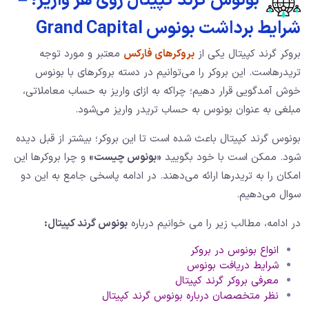
بونوس گرند کپیتال روی هر واریز! –
شرایط برداشت بونوس Grand Capital
بروکر گرند کپیتال یکی از
بروکرهای فارکس
معتبر و مورد توجه
تریدرهاست. این بروکر را می‌توانیم در دسته بروکرهای با بونوس
خوش آمدگویی قرار دهیم؛ چراکه به‌ ازای واریز به حساب معاملاتی،
مبلغی به‌ عنوان بونوس به حساب تریدر واریز می‌شود.
بونوس گرند کپیتال باعث شده است تا این بروکر؛ بیشتر‌ از قبل دیده
شود. ممکن است با خود بگویید
«بونوس چیست»
و چرا بروکرها این
امکان را به تریدرها ارائه می‌دهند. در ادامه پاسخی جامع به این دو
سوال می‌دهیم.
در ادامه، مطالب زیر را می خوانیم درباره
بونوس گرند کپیتال:
انواع بونوس در بروکر
شرایط دریافت بونوس
معرفی بروکر گرند کپیتال
نظر متخصصان درباره بونوس گرند کپیتال