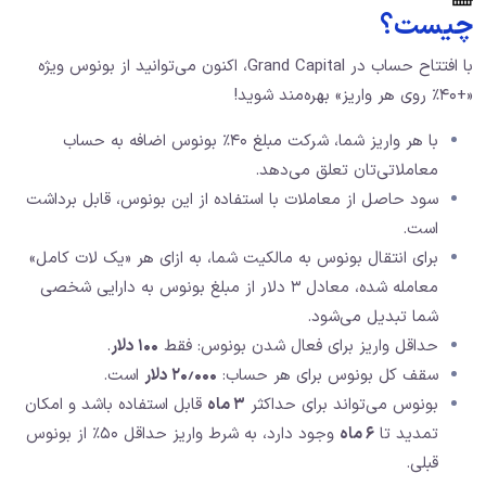
چیست؟
با افتتاح حساب در Grand Capital، اکنون می‌توانید از بونوس ویژه
«+۴۰٪ روی هر واریز» بهره‌مند شوید!
با هر واریز شما، شرکت مبلغ ۴۰٪ بونوس اضافه به حساب
معاملاتی‌تان تعلق می‌دهد.
سود حاصل از معاملات با استفاده از این بونوس، قابل برداشت
است.
برای انتقال بونوس به مالکیت شما، به ازای هر «یک لات کامل»
معامله شده، معادل ۳ دلار از مبلغ بونوس به دارایی شخصی
شما تبدیل می‌شود.
حداقل واریز برای فعال شدن بونوس: فقط
۱۰۰ دلار
.
سقف کل بونوس برای هر حساب:
۲۰٫۰۰۰ دلار
است.
بونوس می‌تواند برای حداکثر
۳ ماه
قابل استفاده باشد و امکان
تمدید تا
۶ ماه
وجود دارد، به شرط واریز حداقل ۵۰٪ از بونوس
قبلی.