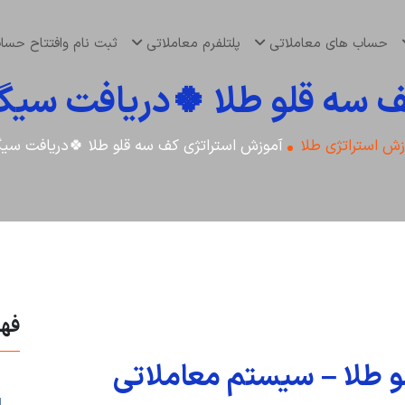
حساب های معاملاتی
پلتلفرم معاملاتی
ثبت نام وافتتاح حس
 سه قلو طلا 🍀دریافت سیگ
زش استراتژی طلا
آموزش استراتژی کف سه قلو طلا 🍀دریافت سیگ
فه
و طلا – سیستم معاملاتی
l