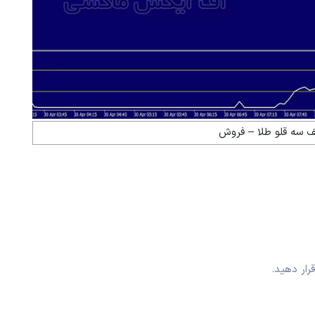
ف سه قلو طلا – فروش
رار دهید.