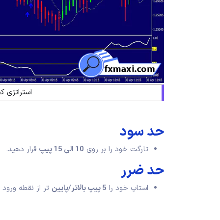
استراتژی ک
حد سود
تارگت خود را بر روی
10 الی 15 پیپ
قرار دهید.
حد ضرر
استاپ خود را
5 پیپ بالاتر/پایین
تر از نقطه ورود ق