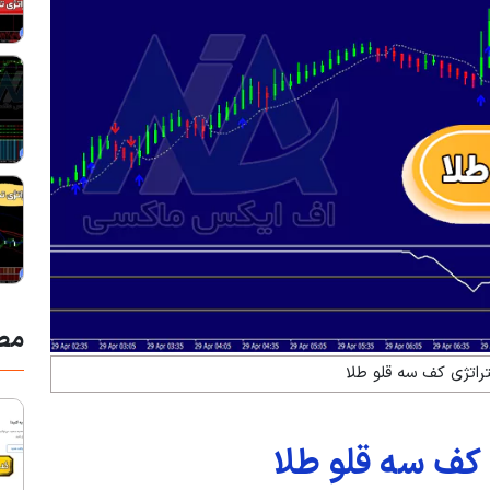
مط
راتژی کف سه قلو طلا
 کف سه قلو طلا