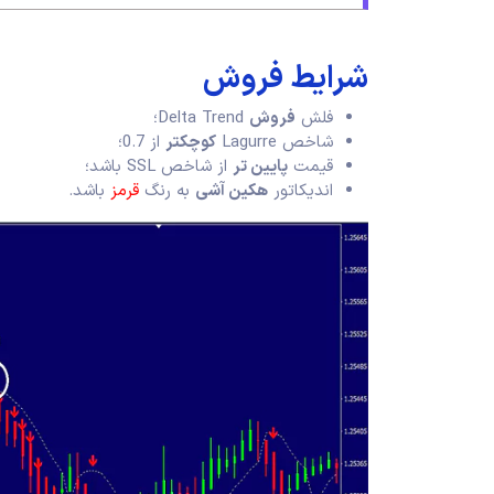
شرایط فروش
فلش
فروش
Delta Trend؛
شاخص Lagurre
کوچکتر
از 0.7؛
قیمت
پایین تر
از شاخص SSL باشد؛
اندیکاتور
هکین آشی
به رنگ
قرمز
باشد.