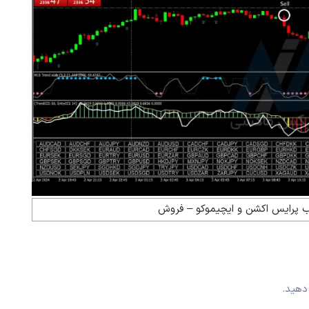
یب پرایس اکشن و ایچیموکو – فروش
دهید.