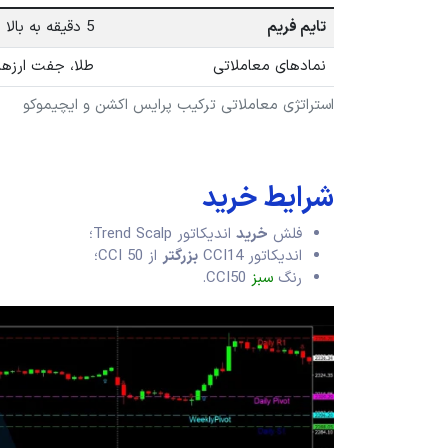
تایم فریم
5 دقیقه به بالا
نمادهای معاملاتی
طلا، جفت ارزها
استراتژی معاملاتی ترکیب پرایس اکشن و ایچیموکو
شرایط خرید
فلش
خرید
اندیکاتور Trend Scalp؛
اندیکاتور CCI14
بزرگتر
از CCI 50؛
رنگ
سبز
CCI50.