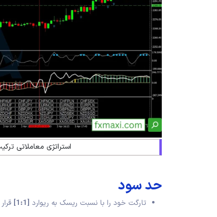
استراتژی معاملاتی ترک
حد سود
تارگت خود را با نسبت ریسک به ریوارد
[1:1]
قرار 