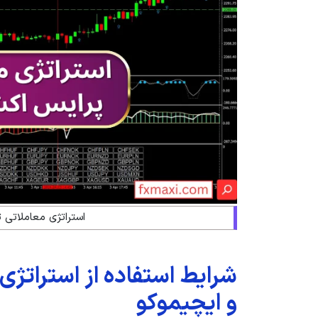
استراتژی معاملاتی 
شرایط استفاده از استراتژ
و ایچیموکو