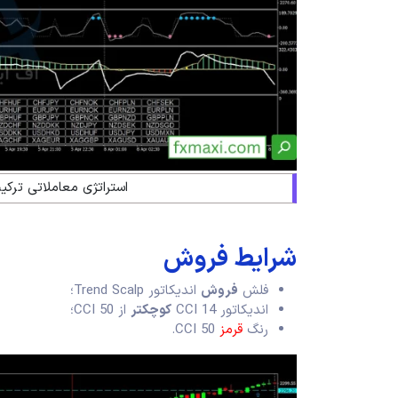
استراتژی معاملاتی ترک
شرایط فروش
فلش
فروش
اندیکاتور Trend Scalp؛
اندیکاتور CCI 14
کوچکتر
از CCI 50؛
رنگ
قرمز
CCI 50.