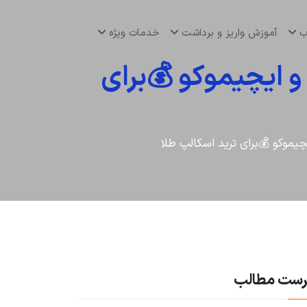
اب
آموزش واریز و برداشت
خدمات ویژه
 ایچیموکو 💰برای
یموکو 💰برای ترید اسکالپ طلا
رست مطالب